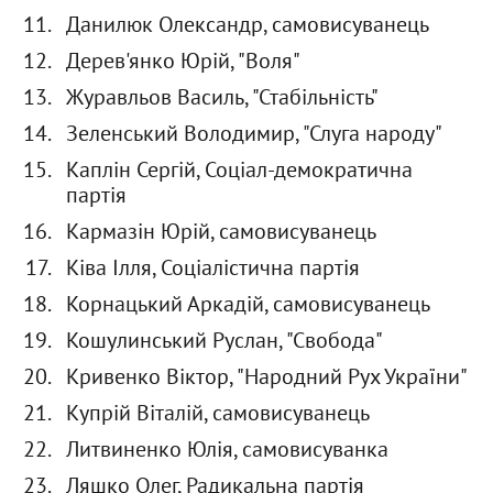
Данилюк Олександр, самовисуванець
Дерев'янко Юрій, "Воля"
Журавльов Василь, "Стабільність"
Зеленський Володимир, "Слуга народу"
Каплін Сергій, Соціал-демократична
партія
Кармазін Юрій, самовисуванець
Ківа Ілля, Соціалістична партія
Корнацький Аркадій, самовисуванець
Кошулинський Руслан, "Свобода"
Кривенко Віктор, "Народний Рух України"
Купрій Віталій, самовисуванець
Литвиненко Юлія, самовисуванка
Ляшко Олег, Радикальна партія