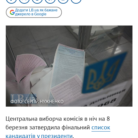
Додати LB.ua як бажане
джерело в Google
ФОТО: СЕРГІЙ НУЖНЕНКО
Центральна виборча комісія в ніч на 8
березня затвердила фінальний
список
кандидатів у президенти
.