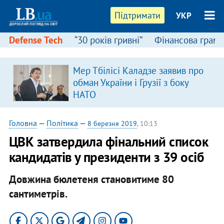
Підтримати
УКР
Defense Tech
“30 років гривні”
Фінансова грамо
Мер Тбілісі Каладзе заявив про
я
обман України і Грузії з боку
НАТО
Головна
—
Політика
—
8 березня 2019
, 10:13
ЦВК затвердила фінальний список
кандидатів у президенти з 39 осіб
Довжина бюлетеня становитиме 80
сантиметрів.