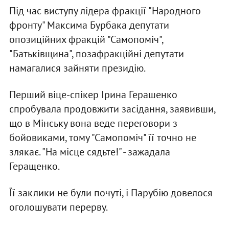
Під час виступу лідера фракції "Народного
фронту" Максима Бурбака депутати
опозиційних фракцій "Самопоміч",
"Батьківщина", позафракційні депутати
намагалися зайняти президію.
Перший віце-спікер Ірина Герашенко
спробувала продовжити засідання, заявивши,
що в Мінську вона веде переговори з
бойовиками, тому "Самопоміч" її точно не
злякає. "На місце сядьте!" - зажадала
Геращенко.
Її заклики не були почуті, і Парубію довелося
оголошувати перерву.