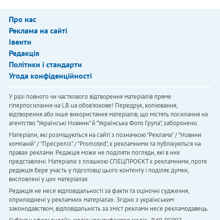
Про нас
Реклама на сайті
Івенти
Редакція
Політики і стандарти
Угода конфіденційності
У разі повного чи часткового відтворення матеріалів пряме
гіперпосилання на LB.ua обов'язкове! Передрук, копіювання,
відтворення або інше використання матеріалів, що містять посилання на
агентство "Українськi Новини" й "Українська Фото Група", заборонено.
Матеріали, які розміщуються на сайті з позначкою "Реклама" / "Новини
компаній" / "Пресреліз" / "Promoted", є рекламними та публікуються на
правах реклами. Редакція може не поділяти погляди, які в них
представлені. Матеріали з плашкою СПЕЦПРОЄКТ є рекламними, проте
редакція бере участь у підготовці цього контенту і поділяє думки,
висловлені у цих матеріалах.
Редакція не несе відповідальності за факти та оціночні судження,
оприлюднені у рекламних матеріалах. Згідно з українським
законодавством, відповідальність за зміст реклами несе рекламодавець.