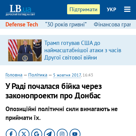
Підтримати
УКР
Defense Tech
“30 років гривні”
Фінансова грамо
Трамп готував США до
наймасштабнішої атаки з часів
Другої світової війни
Головна
—
Політика
—
5 жовтня 2017
, 16:43
У Раді почалася бійка через
законопроекти про Донбас
Опозиційні політичні сили вимагають не
приймати їх.