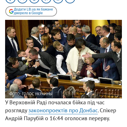
Додати LB.ua як бажане
джерело в Google
ФОТО: ГОЛОС УКРАИНЫ
У Верховній Раді почалася бійка під час
розгляду
законопроектів про Донбас
. Спікер
Андрій Парубій о 16:44 оголосив перерву.