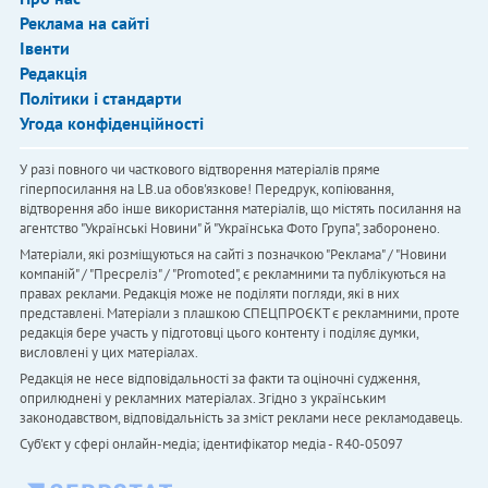
Реклама на сайті
Івенти
Редакція
Політики і стандарти
Угода конфіденційності
У разі повного чи часткового відтворення матеріалів пряме
гіперпосилання на LB.ua обов'язкове! Передрук, копіювання,
відтворення або інше використання матеріалів, що містять посилання на
агентство "Українськi Новини" й "Українська Фото Група", заборонено.
Матеріали, які розміщуються на сайті з позначкою "Реклама" / "Новини
компаній" / "Пресреліз" / "Promoted", є рекламними та публікуються на
правах реклами. Редакція може не поділяти погляди, які в них
представлені. Матеріали з плашкою СПЕЦПРОЄКТ є рекламними, проте
редакція бере участь у підготовці цього контенту і поділяє думки,
висловлені у цих матеріалах.
Редакція не несе відповідальності за факти та оціночні судження,
оприлюднені у рекламних матеріалах. Згідно з українським
законодавством, відповідальність за зміст реклами несе рекламодавець.
Cуб'єкт у сфері онлайн-медіа; ідентифікатор медіа - R40-05097