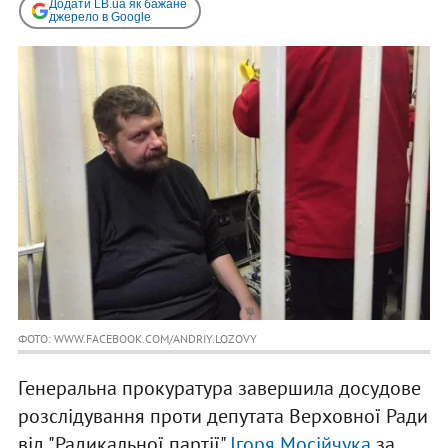
Додати LB.ua як бажане
джерело в Google
ФОТО: WWW.FACEBOOK.COM/ANDRIY.LOZOVY
Генеральна прокуратура завершила досудове
розслідування проти депутата Верховної Ради
від "Радикальної партії"
Ігоря Мосійчука
за