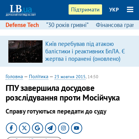
Підтримати
УКР
Defense Tech
“30 років гривні”
Фінансова грамо
Київ перебував під атакою
балістики і реактивних БпЛА. Є
жертва і поранені (оновлено)
Головна
—
Політика
—
23 жовтня 2015
, 14:50
ГПУ завершила досудове
розслідування проти Мосійчука
Справу готуються передати до суду