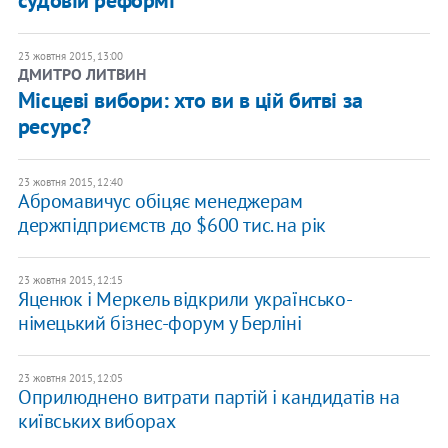
судовій реформі
23 жовтня 2015, 13:00
ДМИТРО ЛИТВИН
Місцеві вибори: хто ви в цій битві за
ресурс?
23 жовтня 2015, 12:40
Абромавичус обіцяє менеджерам
держпідприємств до $600 тис. на рік
23 жовтня 2015, 12:15
Яценюк і Меркель відкрили українсько-
німецький бізнес-форум у Берліні
23 жовтня 2015, 12:05
Оприлюднено витрати партій і кандидатів на
київських виборах