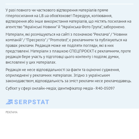
У разі повного чи часткового відтворення матеріалів пряме
гіперпосилання на LB.ua обов'язкове! Передрук, копіювання,
відтворення або інше використання матеріалів, що містять посилання на
агентство "Українськi Новини" й "Українська Фото Група", заборонено.
Матеріали, які розміщуються на сайті з позначкою "Реклама" / "Новини
компаній" / "Пресреліз" / "Promoted", є рекламними та публікуються на
правах реклами. Редакція може не поділяти погляди, які в них
представлені. Матеріали з плашкою СПЕЦПРОЄКТ є рекламними, проте
редакція бере участь у підготовці цього контенту і поділяє думки,
висловлені у цих матеріалах.
Редакція не несе відповідальності за факти та оціночні судження,
оприлюднені у рекламних матеріалах. Згідно з українським
законодавством, відповідальність за зміст реклами несе рекламодавець.
Cуб'єкт у сфері онлайн-медіа; ідентифікатор медіа - R40-05097
РЕКЛАМА