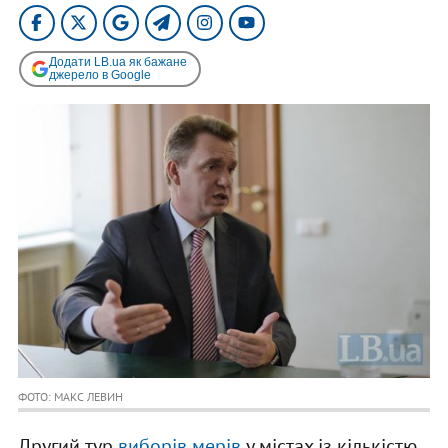
Додати LB.ua як бажане
джерело в Google
ФОТО: МАКС ЛЕВИН
Другий тур
виборів мерів
у містах із кількістю