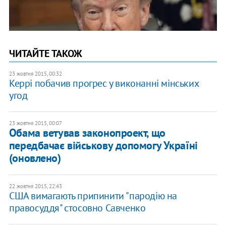
ЧИТАЙТЕ ТАКОЖ
23 жовтня 2015, 00:32
Керрі побачив прогрес у виконанні мінських
угод
23 жовтня 2015, 00:07
Обама ветував законопроект, що
передбачає військову допомогу Україні
(оновлено)
22 жовтня 2015, 22:43
США вимагають припинити "пародію на
правосуддя" стосовно Савченко