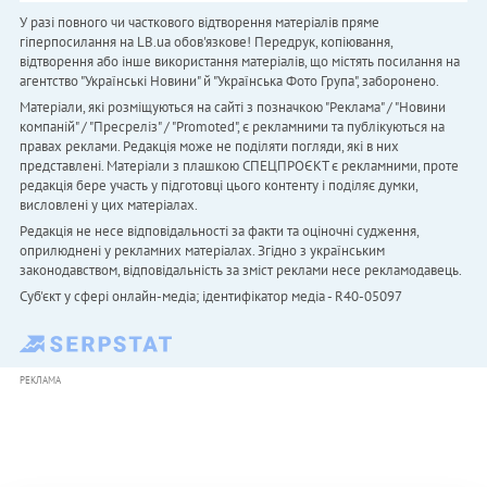
У разі повного чи часткового відтворення матеріалів пряме
гіперпосилання на LB.ua обов'язкове! Передрук, копіювання,
відтворення або інше використання матеріалів, що містять посилання на
агентство "Українськi Новини" й "Українська Фото Група", заборонено.
Матеріали, які розміщуються на сайті з позначкою "Реклама" / "Новини
компаній" / "Пресреліз" / "Promoted", є рекламними та публікуються на
правах реклами. Редакція може не поділяти погляди, які в них
представлені. Матеріали з плашкою СПЕЦПРОЄКТ є рекламними, проте
редакція бере участь у підготовці цього контенту і поділяє думки,
висловлені у цих матеріалах.
Редакція не несе відповідальності за факти та оціночні судження,
оприлюднені у рекламних матеріалах. Згідно з українським
законодавством, відповідальність за зміст реклами несе рекламодавець.
Cуб'єкт у сфері онлайн-медіа; ідентифікатор медіа - R40-05097
РЕКЛАМА