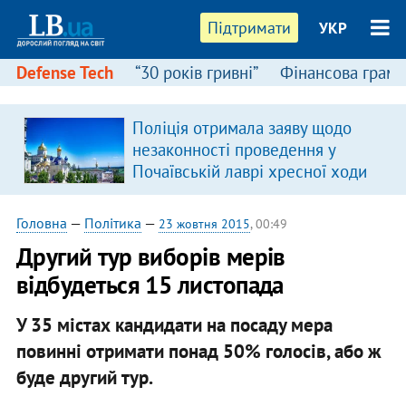
Підтримати
УКР
Defense Tech
“30 років гривні”
Фінансова грамо
Поліція отримала заяву щодо
незаконності проведення у
Почаївській лаврі хресної ходи
Головна
—
Політика
—
23 жовтня 2015
, 00:49
Другий тур виборів мерів
відбудеться 15 листопада
У 35 містах кандидати на посаду мера
повинні отримати понад 50% голосів, або ж
буде другий тур.