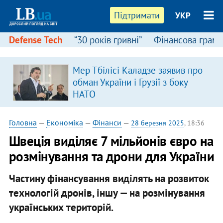
Підтримати
УКР
Defense Tech
“30 років гривні”
Фінансова грамо
Мер Тбілісі Каладзе заявив про
обман України і Грузії з боку
НАТО
Головна
—
Економіка
—
Фінанси
—
28 березня 2025
, 18:36
Швеція виділяє 7 мільйонів євро на
розмінування та дрони для України
Частину фінансування виділять на розвиток
технологій дронів, іншу — на розмінування
українських територій.