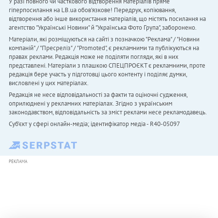
У разі повного чи часткового відтворення матеріалів пряме
гіперпосилання на LB.ua обов'язкове! Передрук, копіювання,
відтворення або інше використання матеріалів, що містять посилання на
агентство "Українськi Новини" й "Українська Фото Група", заборонено.
Матеріали, які розміщуються на сайті з позначкою "Реклама" / "Новини
компаній" / "Пресреліз" / "Promoted", є рекламними та публікуються на
правах реклами. Редакція може не поділяти погляди, які в них
представлені. Матеріали з плашкою СПЕЦПРОЄКТ є рекламними, проте
редакція бере участь у підготовці цього контенту і поділяє думки,
висловлені у цих матеріалах.
Редакція не несе відповідальності за факти та оціночні судження,
оприлюднені у рекламних матеріалах. Згідно з українським
законодавством, відповідальність за зміст реклами несе рекламодавець.
Cуб'єкт у сфері онлайн-медіа; ідентифікатор медіа - R40-05097
РЕКЛАМА