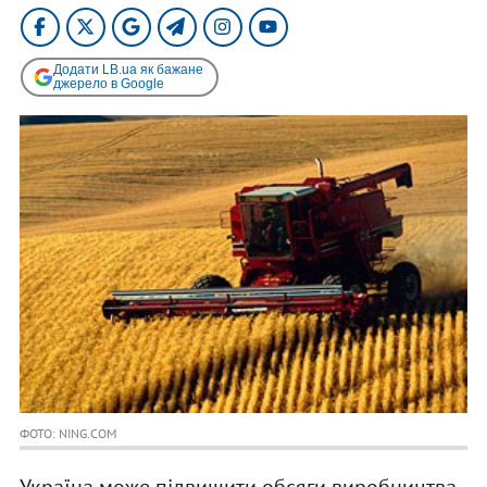
Додати LB.ua як бажане
джерело в Google
ФОТО: NING.COM