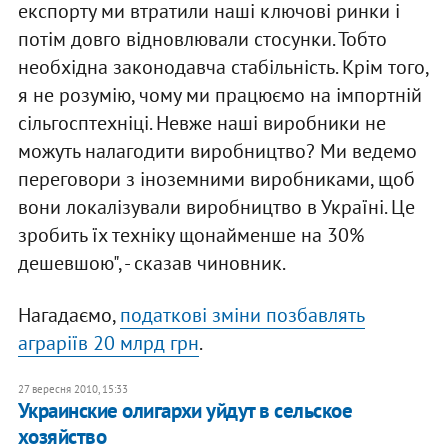
експорту ми втратили наші ключові ринки і
потім довго відновлювали стосунки. Тобто
необхідна законодавча стабільність. Крім того,
я не розумію, чому ми працюємо на імпортній
сільгосптехніці. Невже наші виробники не
можуть налагодити виробництво? Ми ведемо
переговори з іноземними виробниками, щоб
вони локалізували виробництво в Україні. Це
зробить їх техніку щонайменше на 30%
дешевшою", - сказав чиновник.
Нагадаємо,
податкові зміни позбавлять
аграріїв 20 млрд грн
.
27 вересня 2010, 15:33
Украинские олигархи уйдут в сельское
хозяйство