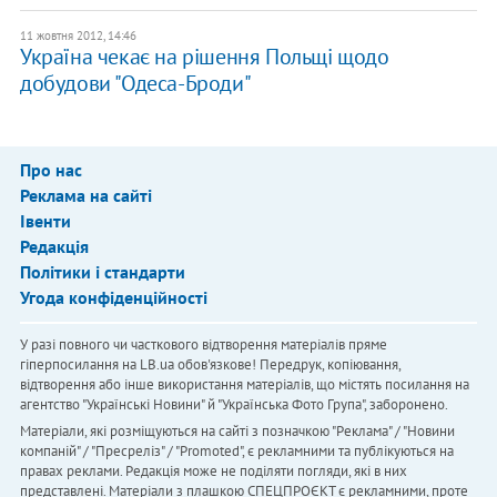
11 жовтня 2012, 14:46
Україна чекає на рішення Польщі щодо
добудови "Одеса-Броди"
Про нас
Реклама на сайті
Івенти
Редакція
Політики і стандарти
Угода конфіденційності
У разі повного чи часткового відтворення матеріалів пряме
гіперпосилання на LB.ua обов'язкове! Передрук, копіювання,
відтворення або інше використання матеріалів, що містять посилання на
агентство "Українськi Новини" й "Українська Фото Група", заборонено.
Матеріали, які розміщуються на сайті з позначкою "Реклама" / "Новини
компаній" / "Пресреліз" / "Promoted", є рекламними та публікуються на
правах реклами. Редакція може не поділяти погляди, які в них
представлені. Матеріали з плашкою СПЕЦПРОЄКТ є рекламними, проте