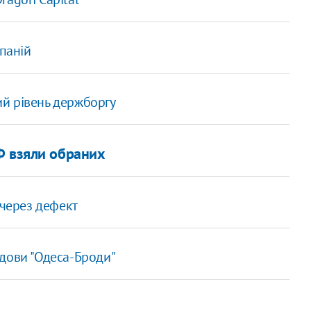
мпаній
й рівень держборгу
Ф взяли обраних
 через дефект
дови "Одеса-Броди"