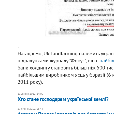
ФОТО: SLIDSTVO.INFO
.
Нагадаємо, Ukrlandfarming належить украї
підрахунками журналу "Фокус", він є
найбі
банк холдингу становить більш ніж 500 тис.
найбільшим виробником яєць у Євразії (6 
2011 року).
11 липня 2012, 14:00
Хто стане господарем української землі?
27 липня 2012, 18:45