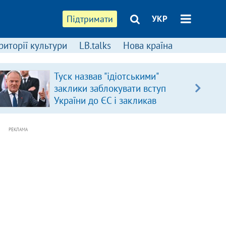
Підтримати
УКР
риторії культури
LB.talks
Нова країна
Туск назвав "ідіотськими"
заклики заблокувати вступ
України до ЄС і закликав
припинити антиукраїнську
риторику
РЕКЛАМА