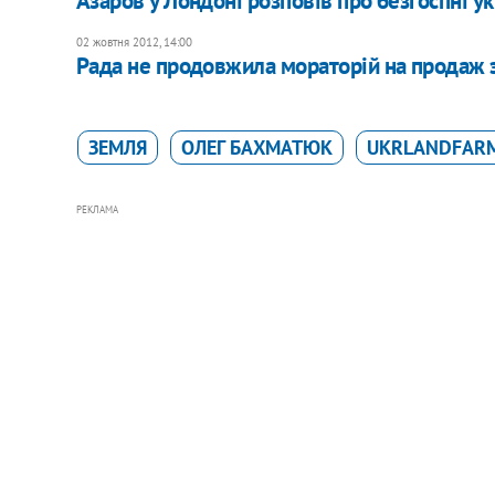
Азаров у Лондоні розповів про безгоспні ук
02 жовтня 2012, 14:00
Рада не продовжила мораторій на продаж 
ЗЕМЛЯ
ОЛЕГ БАХМАТЮК
UKRLANDFAR
РЕКЛАМА