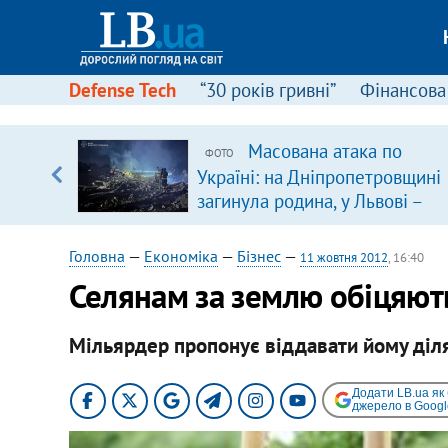
Defense Tech
“30 років гривні”
Фінансова
щодо
Масована атака по
ФОТО
 у
Україні: на Дніпропетровщині
ої ходи
загинула родина, у Львові –
удар по багатоповерхівках
(доповнюється)
Головна
—
Економіка
—
Бізнес
—
11 жовтня 2012
, 16:40
Селянам за землю обіцяют
Мільярдер пропонує віддавати йому діля
Додати LB.ua як
джерело в Googl