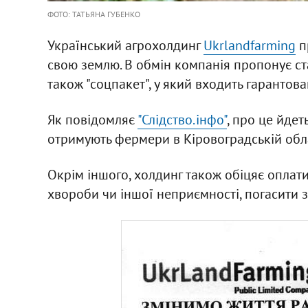
ФОТО: ТАТЬЯНА ГУБЕНКО
Український агрохолдинг
Ukrlandfarming
п
свою землю. В обмін компанія пропонує стаб
також "соцпакет", у який входить гарантов
Як повідомляє
"Слідство.інфо"
, про це йдет
отримують фермери в Кіровоградській обла
Окрім іншого, холдинг також обіцяє оплати
хвороби чи іншої неприємності, погасити з