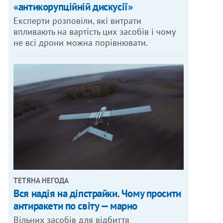
«антикорупційній дискусії»
Експерти розповіли, які витрати
впливають на вартість цих засобів і чому
не всі дрони можна порівнювати.
ТЕТЯНА НЕГОДА
Вся надія на діпстрайки. Чому просити
антиракети по світу — марно
Вільних засобів для відбиття