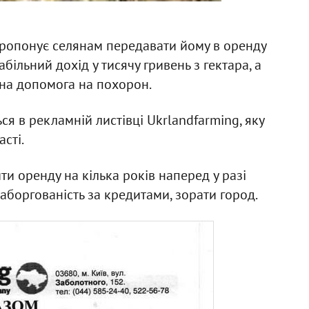
ропонує селянам передавати йому в оренду
ільний дохід у тисячу гривень з гектара, а
ана допомога на похорон.
ься в рекламній листівці Ukrlandfarming, яку
сті.
ти оренду на кілька років наперед у разі
аборгованість за кредитами, зорати город.