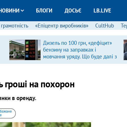
НОВИНИ
БЛОГИ
ДОСЬЄ
LB.LIVE
 грамотність
«Епіцентр виробників»
CultHub
Те
Дизель по 100 грн, «дефіцит»
бензину на заправках і
мовчання уряду. Що буде далі з
цінами на пальне?
ь гроші на похорон
нки в оренду.
 бажане
e