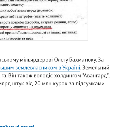
нському мільярдерові Олегу Бахматюку. За
льшим землевласником в Україні
. Земельний
 га. Він також володіє холдингом "Авангард",
млрд штук від 20 млн курок за підсумками