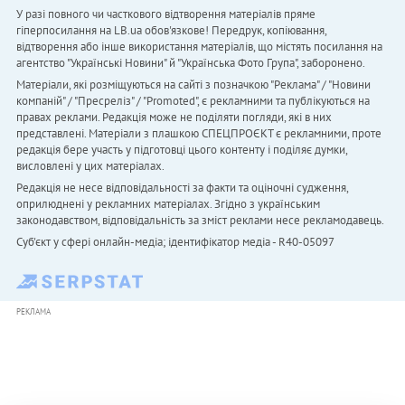
У разі повного чи часткового відтворення матеріалів пряме
гіперпосилання на LB.ua обов'язкове! Передрук, копіювання,
відтворення або інше використання матеріалів, що містять посилання на
агентство "Українськi Новини" й "Українська Фото Група", заборонено.
Матеріали, які розміщуються на сайті з позначкою "Реклама" / "Новини
компаній" / "Пресреліз" / "Promoted", є рекламними та публікуються на
правах реклами. Редакція може не поділяти погляди, які в них
представлені. Матеріали з плашкою СПЕЦПРОЄКТ є рекламними, проте
редакція бере участь у підготовці цього контенту і поділяє думки,
висловлені у цих матеріалах.
Редакція не несе відповідальності за факти та оціночні судження,
оприлюднені у рекламних матеріалах. Згідно з українським
законодавством, відповідальність за зміст реклами несе рекламодавець.
Cуб'єкт у сфері онлайн-медіа; ідентифікатор медіа - R40-05097
РЕКЛАМА