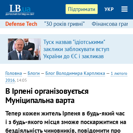
Підтримати
УКР
Defense Tech
“30 років гривні”
Фінансова грамо
Туск назвав "ідіотськими"
заклики заблокувати вступ
України до ЄС і закликав
припинити антиукраїнську
риторику
Головна
—
Блоги
—
Блог Володимира Карплюка
—
1 лютого
2016
, 14:05
В Ірпені організовується
Муніципальна варта
Тепер кожен житель Ірпеня в будь-який час
і з будь-якого місця зможе поскаржитися на
бездіяльність чиновників, повідомити про