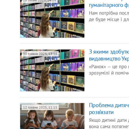
16 липня 2025, 14:19
гуманітарного ф
Нам потрібна посл
де буде місце і дл
З якими здобутк
30 травня 2025, 13:16
видавництво Ук
«Ранок» — це про я
зрозумілі й поміч
Проблема дитячо
12 травня 2025, 11:15
розв’язати
Якщо дитині дати д
вона сама потягнет