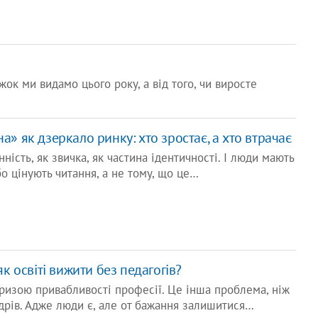
жок ми видамо цього року, а від того, чи виросте
а» як дзеркало ринку: хто зростає, а хто втрачає
нність, як звичка, як частина ідентичності. І люди мають
бо цінують читання, а не тому, що це…
як освіті вижити без педагогів?
ризою привабливості професії. Це інша проблема, ніж
дрів. Адже люди є, але от бажання залишитися…