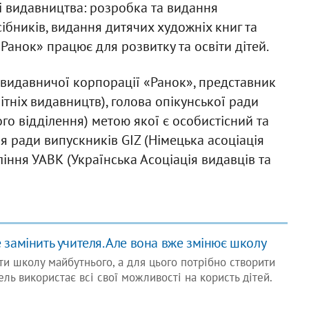
і видавництва: розробка та видання
ібників, видання дитячих художніх книг та
Ранок» працює для розвитку та освіти дітей.
 видавничої корпорації «Ранок», представник
ітніх видавництв), голова опікунської ради
ого відділення) метою якої є особистісний та
я ради випускників GIZ (Німецька асоціація
іння УАВК (Українська Асоціація видавців та
 замінить учителя. Але вона вже змінює школу
и школу майбутнього, а для цього потрібно створити
ель використає всі свої можливості на користь дітей.