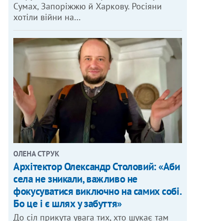
Сумах, Запоріжжю й Харкову. Росіяни
хотіли війни на…
ОЛЕНА СТРУК
Архітектор Олександр Столовий: «Аби
села не зникали, важливо не
фокусуватися виключно на самих собі.
Бо це і є шлях у забуття»
До сіл прикута увага тих, хто шукає там