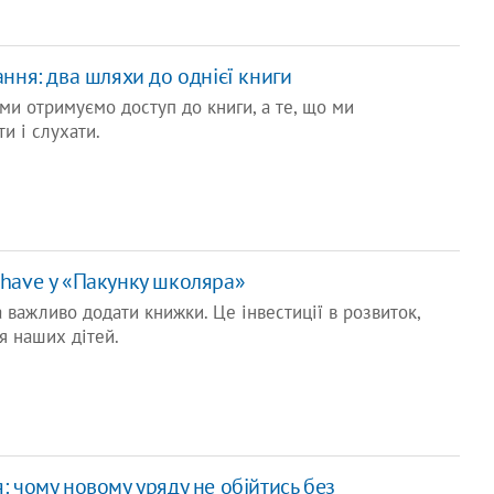
ання: два шляхи до однієї книги
 ми отримуємо доступ до книги, а те, що ми
и і слухати.
have у «Пакунку школяра»
 важливо додати книжки. Це інвестиції в розвиток,
я наших дітей.
: чому новому уряду не обійтись без