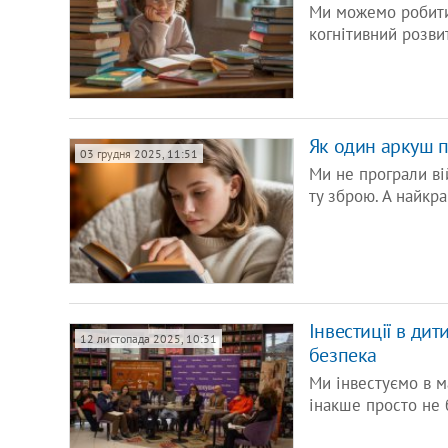
Ми можемо робити 
когнітивний розви
Як один аркуш п
03 грудня 2025, 11:51
Ми не програли ві
ту зброю. А найкр
Інвестиції в дит
12 листопада 2025, 10:31
безпека
Ми інвестуємо в м
інакше просто не 