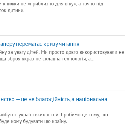
книжки не «приблизно для віку», а точно під
ток дитини.
аперу перемагає кризу читання
йну за увагу дітей. Ми просто довго використовували не
аща зброя якраз не складна технологія, а…
инство — це не благодійність, а національна
айбутнє українських дітей. І робимо це тому, що
буде кому будувати цю країну.