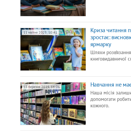
Криза читання п
11 квітня 2025, 10:41
зростає: виснов
ярмарку
Шляхи розв’язання
книговидавничої с
Навчання не має
18 березня 2025, 16:06
Наша місія залиши
допомогати робит
кожного.