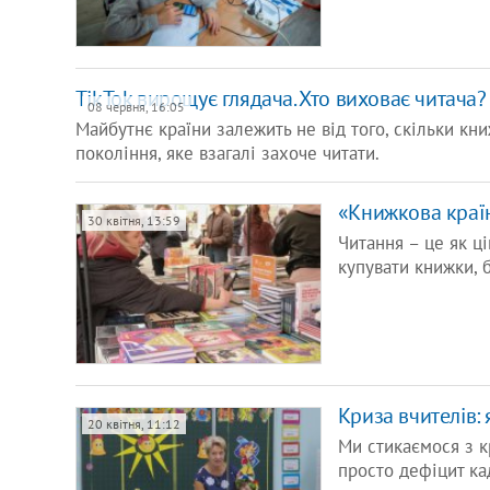
TikTok вирощує глядача. Хто виховає читача?
08 червня, 16:05
Майбутнє країни залежить не від того, скільки кни
покоління, яке взагалі захоче читати.
«Книжкова країн
30 квітня, 13:59
Читання – це як ці
купувати книжки, 
Криза вчителів: 
20 квітня, 11:12
Ми стикаємося з к
просто дефіцит ка