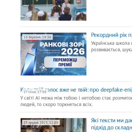
Рекордний рік пр
10 березня, 19:36
Українська школа 
розвивається, шук
Коли твій голос вже не твій: про deepfake-еп
27 січня, 17:08
У світі AI межа між тобою і нетобою стає розмитою
людей, то скоро торкнеться всіх.
Які тексти ми д
23 грудня 2025, 12:05
підхід до складн