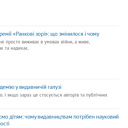
емії «Ранкові зорі»: що змінилося і чому
не просто виживає в умовах війни, а живе,
ає та надихає.
ідемію у видавничій галузі
. І якщо зараз це стосується авторів та публічних
аємо дітям: чому видавництвам потрібен науковий
ості