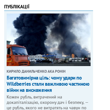
ПУБЛІКАЦІЇ
КИРИЛО ДАНИЛЬЧЕНКО АКА РОНІН
Багатовимірна ціль: чому удари по
Wildberries стали важливою частиною
війни на виснаження
Кожен рубль, витрачений на
докапіталізацію, охорону дач і безпеку, —
це рубль, якого не витратять на чавун по