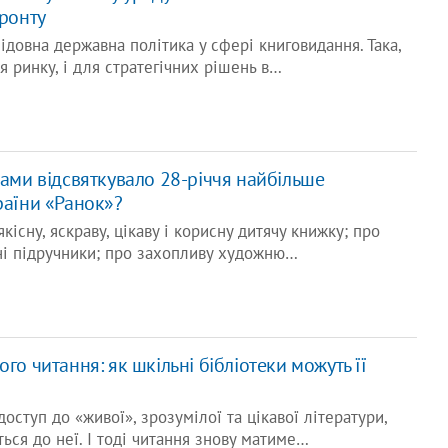
ронту
ідовна державна політика у сфері книговидання. Така,
я ринку, і для стратегічних рішень в…
ами відсвяткувало 28-річчя найбільше
раїни «Ранок»?
кісну, яскраву, цікаву і корисну дитячу книжку; про
ні підручники; про захопливу художню…
го читання: як шкільні бібліотеки можуть її
оступ до «живої», зрозумілої та цікавої літератури,
ься до неї. І тоді читання знову матиме…