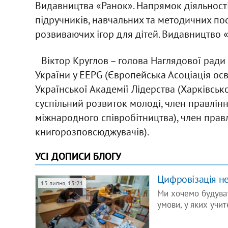
Видавництва «Ранок». Напрямок діяльност
підручників, навчальних та методичних пос
розвиваючих ігор для дітей. Видавництво «
Віктор Круглов – голова Наглядової ради
України у EEPG (Європейська Асоціація осв
Української Академії Лідерства (Харківськ
суспільний розвиток молоді, член правлінн
міжнародного співробітництва), член правл
книгорозповсюджувачів).
УСІ ДОПИСИ БЛОГУ
Цифровізація не
13 липня, 15:21
Ми хочемо будуват
умови, у яких учит