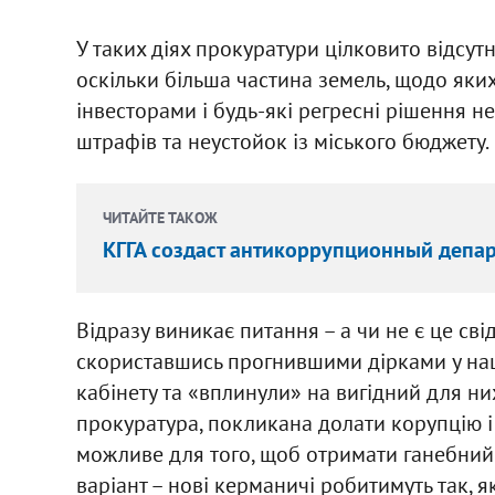
У таких діях прокуратури цілковито відсутня
оскільки більша частина земель, щодо яки
інвесторами і будь-які регресні рішення 
штрафів та неустойок із міського бюджету.
ЧИТАЙТЕ ТАКОЖ
КГГА создаст антикоррупционный депа
Відразу виникає питання – а чи не є це св
скориставшись прогнившими дірками у наші
кабінету та «вплинули» на вигідний для ни
прокуратура, покликана долати корупцію і
можливе для того, щоб отримати ганебний
варіант – нові керманичі робитимуть так, я