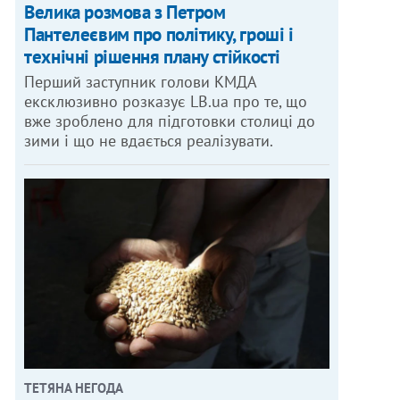
Велика розмова з Петром
Пантелеєвим про політику, гроші і
технічні рішення плану стійкості
Перший заступник голови КМДА
ексклюзивно розказує LB.ua про те, що
вже зроблено для підготовки столиці до
зими і що не вдається реалізувати.
ТЕТЯНА НЕГОДА