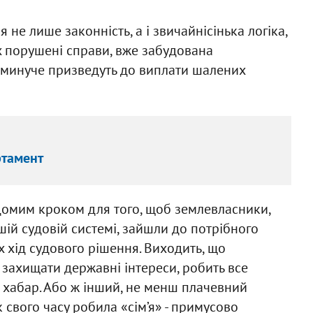
 не лише законність, а і звичайнісінька логіка,
х порушені справи, вже забудована
неминуче призведуть до виплати шалених
ртамент
ідомим кроком для того, щоб землевласники,
й судовій системі, зайшли до потрібного
х хід судового рішення. Виходить, що
 захищати державні інтереси, робить все
 хабар. Або ж інший, не менш плачевний
к свого часу робила «сім’я» - примусово