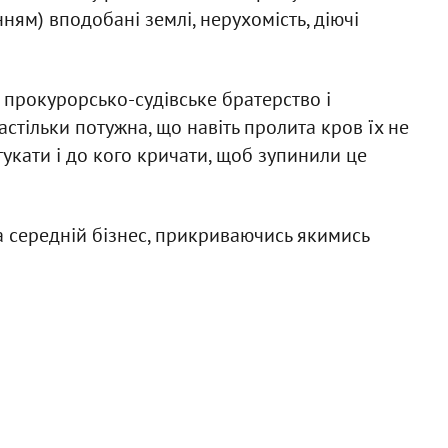
м) вподобані землі, нерухомість, діючі
 прокурорсько-судівське братерство і
стільки потужна, що навіть пролита кров їх не
тукати і до кого кричати, щоб зупинили це
 середній бізнес, прикриваючись якимись