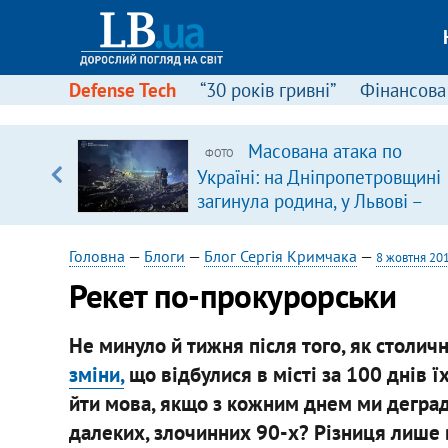
Defense Tech
“30 років гривні”
Фінансова
Масована атака по
ФОТО
 часів
Україні: на Дніпропетровщині
загинула родина, у Львові –
удар по багатоповерхівках
(доповнюється)
Головна
—
Блоги
—
Блог Сергія Кримчака
—
8 жовтня 20
Рекет по-прокурорськи
Не минуло й тижня після того, як столи
зміни,
що відбулися в місті за 100 днів ї
йти мова, якщо з кожним днем ми деград
далеких, злочинних 90-х? Різниця лише в