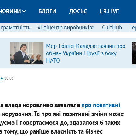
НОВИНИ
БЛОГИ
ДОСЬЄ
LB.LIVE
 грамотність
«Епіцентр виробників»
CultHub
Те
Мер Тбілісі Каладзе заявив про
обман України і Грузії з боку
НАТО
14
, 10:03
чна влада норовливо заявляла
про позитивні
х керування. Та про які позитивні зміни може
уємо і повертаємося до, здавалося б таких
 тому, що раніше власність та бізнес