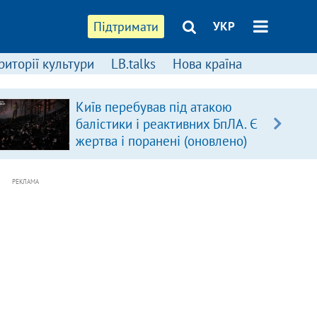
Підтримати
УКР
риторії культури
LB.talks
Нова країна
Київ перебував під атакою
балістики і реактивних БпЛА. Є
жертва і поранені (оновлено)
РЕКЛАМА