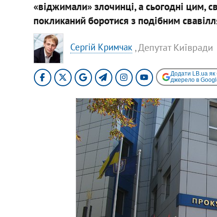
«віджимали» злочинці, а сьогодні цим, св
покликаний боротися з подібним свавілл
, Депутат Київради
Сергій Кримчак
Додати LB.ua як
джерело в Googl