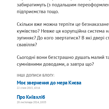
забиратимуть (з подальшим переоформлення
підприємства тощо.
Скільки вже можна терпіти це безнаказане
кумівство? Невже ця корупційна система на
зупиняє? До кого звертатися? В які двері с
свавілля?
Сьогодні вони безстрашно душать малий та
сумнівними доводами, а завтра що?
ІНШІ ДОПИСИ БЛОГУ:
Моє звернення до мера Києва
22 січня 2015, 10:16
Про Київхліб
28 листопада 2014, 18:03