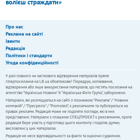
волієш страждати»
Про нас
Реклама на сайті
Івенти
Редакція
Політики і стандарти
Угода конфіденційності
У разі повного чи часткового відтворення матеріалів пряме
гіперпосилання на LB.ua обов'язкове! Передрук, копіювання,
відтворення або інше використання матеріалів, що містять посилання на
агентство "Українськi Новини" й "Українська Фото Група", заборонено.
Матеріали, які розміщуються на сайті з позначкою "Реклама" / "Новини
компаній" / "Пресреліз" / "Promoted", є рекламними та публікуються на
правах реклами. Редакція може не поділяти погляди, які в них
представлені. Матеріали з плашкою СПЕЦПРОЄКТ є рекламними, проте
редакція бере участь у підготовці цього контенту і поділяє думки,
висловлені у цих матеріалах.
Редакція не несе відповідальності за факти та оціночні судження,