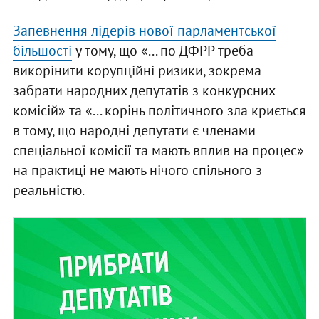
Запевнення лідерів нової парламентської
більшості
у тому, що «... по ДФРР треба
викорінити корупційні ризики, зокрема
забрати народних депутатів з конкурсних
комісій» та «... корінь політичного зла криється
в тому, що народні депутати є членами
спеціальної комісії та мають вплив на процес»
на практиці не мають нічого спільного з
реальністю.