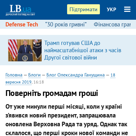
Підтримати
УКР
Defense Tech
“30 років гривні”
Фінансова грамо
Трамп готував США до
наймасштабнішої атаки з часів
Другої світової війни
Головна
—
Блоги
—
Блог Олександра Ганущина
—
18
вересня 2019
, 16:18
Поверніть громадам гроші
От уже минули перші місяці, коли у країні
з’явився новий президент, запрацювала
оновлена Верховна Рада та уряд. Однак так
склалося, що перші кроки нової команди не