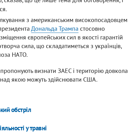
, сказав, що це лише тема для обговорення, і
ся.
спілкування з американським високопосадовцем
 президента
Дональда Трампа
стосовно
озміщення європейських сил в якості гарантій
творча сила, що складатиметься з українців,
 поза НАТО.
и пропонують визнати ЗАЕС і територію довкола
ь над якою можуть здійснювати США.
кий обстріл
яльності у травні