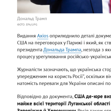
Дональд Трамп
ФОТО: EPA/UPG
Видання
Axios
оприлюднило деталі докумен
США на переговорах у Парижі і який, як ст
президента
Дональда Трампа
, незгода з я
процесу урегулювання російсько-українськ
Журналісти зазначають, що українська ст
упередженим на користь Росії", оскільки ві
натомість переваги для України описані по
США де-юре виз
Відповідно до документа,
майже всієї території Луганської област
Запоріжжя й Херсонщини
. Росія також о