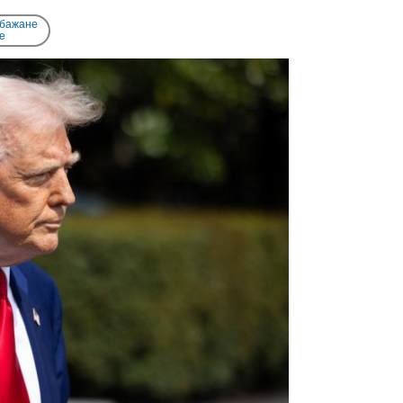
 бажане
e