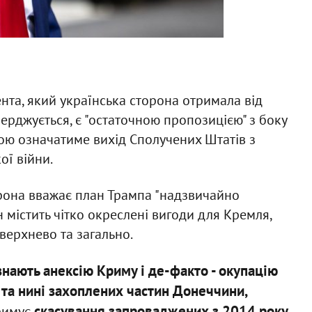
та, який українська сторона отримала від
верджується, є "остаточною пропозицією" з боку
кою означатиме вихід Сполучених Штатів з
ої війни.
орона вважає план Трампа "надзвичайно
н містить чітко окреслені вигоди для Кремля,
верхнево та загально.
нають анексію Криму і де-факто - окупацію
і та нині захоплених частин Донеччини,
скасування запроваджених з 2014 року
тримує