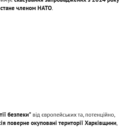
е стане членом НАТО
.
тії безпеки"
від європейських та, потенційно,
сія поверне окуповані території Харківщини
,