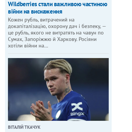
Wildberries стали важливою частиною
війни на виснаження
Кожен рубль, витрачений на
докапіталізацію, охорону дач і безпеку, —
це рубль, якого не витратять на чавун по
Сумах, Запоріжжю й Харкову. Росіяни
хотіли війни на…
ВІТАЛІЙ ТКАЧУК