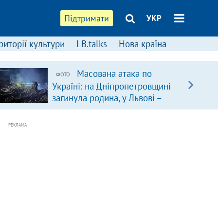
Підтримати
УКР
риторії культури
LB.talks
Нова країна
Масована атака по
ФОТО
Україні: на Дніпропетровщині
загинула родина, у Львові –
удар по багатоповерхівках
(доповнюється)
РЕКЛАМА