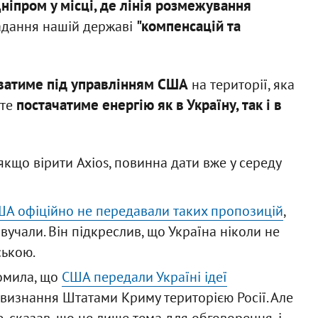
ніпром у місці, де лінія розмежування
"компенсацій та
надання нашій державі
ватиме під управлінням США
на території, яка
постачатиме енергію як в Україну, так і в
оте
якщо вірити Axios, повинна дати вже у середу
А офіційно не передавали таких пропозицій
,
звучали. Він підкреслив, що Україна ніколи не
ською.
домила, що
США передали Україні ідеї
 визнання Штатами Криму територією Росії. Але