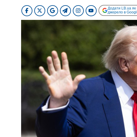
Додати LB.ua як
джерело в Googl