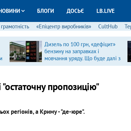
НОВИНИ
БЛОГИ
ДОСЬЄ
LB.LIVE
 грамотність
«Епіцентр виробників»
CultHub
Те
Дизель по 100 грн, «дефіцит»
бензину на заправках і
и
мовчання уряду. Що буде далі з
цінами на пальне?
і "остаточну пропозицію"
х регіонів, а Криму - "де-юре".