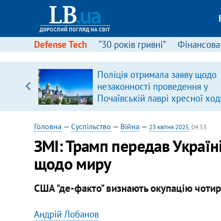
Defense Tech
“30 років гривні”
Фінансова
ового
Поліція отримала заяву щодо
ій
незаконності проведення у
Почаївській лаврі хресної ход
Головна
—
Суспільство
—
Війна
—
23 квітня 2025
, 04:53
ЗМІ: Трамп передав Україн
щодо миру
США "де-факто" визнають окупацію чотирьо
Андрій Лобанов