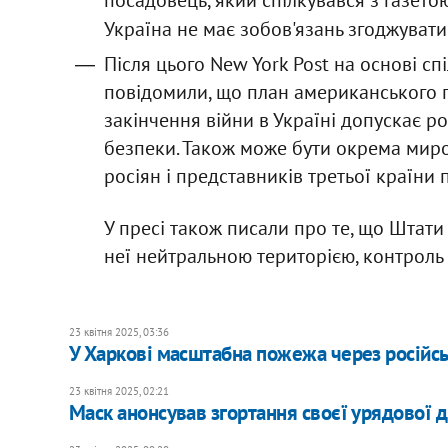
посадовець, який спілкувався з газетою
Україна не має зобов'язань згоджувати
Після цього New York Post на основі 
повідомили, що план американського
закінчення війни в Україні допускає р
безпеки. Також може бути окрема миро
росіян і представників третьої країни
У пресі також писали про те, що Штат
неї нейтральною територією, контрол
23 квітня 2025, 03:36
У Харкові масштабна пожежа через російсь
23 квітня 2025, 02:21
Маск анонсував згортання своєї урядової ді