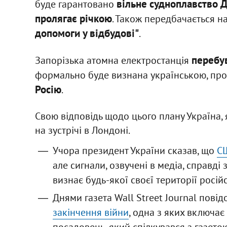
вільне судноплавство Д
буде гарантовано
пролягає річкою
. Також передбачається 
допомоги у відбудові"
.
перебу
Запорізька атомна електростанція
формально буде визнана українською, пр
Росію
.
Свою відповідь щодо цього плану Україна, 
на зустрічі в Лондоні.
Учора президент України сказав, що
СШ
але сигнали, озвучені в медіа, справді 
визнає будь-якої своєї території росій
Днями газета Wall Street Journal пові
закінчення війни
, одна з яких включає