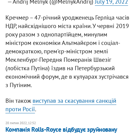
— Andrij Melnyk (@MelnykAndrij)
July 19, 2022
Кречмер – 47-річний уродженець Герліца часів
НДР, найсхіднішого міста країни. У червні 2019
року разом з однопартійцем, минулим
міністром економіки Альтмайєром і соціал-
демократкою, прем'єр-міністром землі
Мекленбург-Передня Померанія Швезіг
(лобістка Путіна) їздив на Петербурзький
економічний форум, де в кулуарах зустрічався
з Путіним.
Він також
виступав за скасування санкцій
проти Росії
.
20 липня 2022, 12:52
​Компанія Rolls-Royce відбудує зруйновану