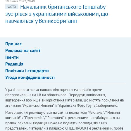
19 липня 2022, 20:49
Начальник британського Генштабу
ФОТО
зустрівся з українськими військовими, що
навчаються у Великобританії
Про нас
Реклама на сайті
Івенти
Редакція
Політики і стандарти
Угода конфіденційності
У разі повного чи часткового відтворення матеріалів пряме
гіперпосилання на LB.ua обов'язкове! Передрук, копіювання,
відтворення або інше використання матеріалів, що містять посилання на
агентство "Українськi Новини" й "Українська Фото Група", заборонено.
Матеріали, які розміщуються на сайті з позначкою "Реклама" / "Новини
компаній" / "Пресреліз" / "Promoted", є рекламними та публікуються на
правах реклами. Редакція може не поділяти погляди, які в них
представлені. Матеріали з плашкою СПЕЦПРОЄКТ є рекламними, проте