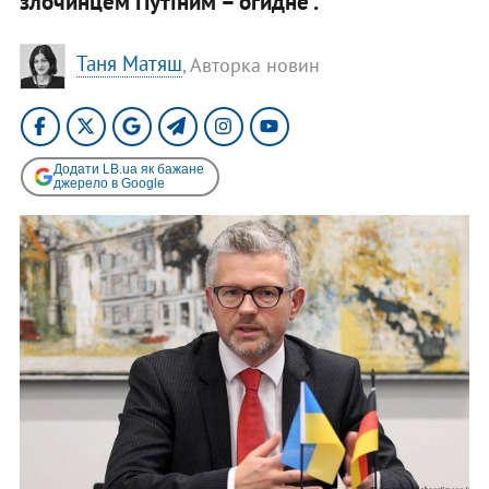
злочинцем Путіним – огидне".
Таня Матяш
, Авторка новин
Додати LB.ua як бажане
джерело в Google