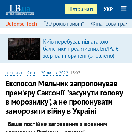
Підтримати
УКР
Defense Tech
“30 років гривні”
Фінансова грамо
:
Київ перебував під атакою
балістики і реактивних БпЛА. Є
жертва і поранені (оновлено)
Головна
—
Світ
—
20 липня 2022
, 13:03
Експосол Мельник запропонував
прем'єру Саксонії "засунути голову
в морозилку", а не пропонувати
заморозити війну в Україні
"Ваше постійне загравання з воєнним