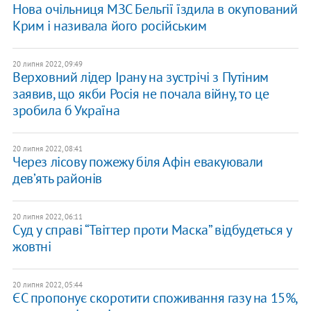
Нова очільниця МЗС Бельгії їздила в окупований
Крим і називала його російським
20 липня 2022, 09:49
Верховний лідер Ірану на зустрічі з Путіним
заявив, що якби Росія не почала війну, то це
зробила б Україна
20 липня 2022, 08:41
Через лісову пожежу біля Афін евакуювали
девʼять районів
20 липня 2022, 06:11
Суд у справі “Твіттер проти Маска” відбудеться у
жовтні
20 липня 2022, 05:44
ЄС пропонує скоротити споживання газу на 15%,