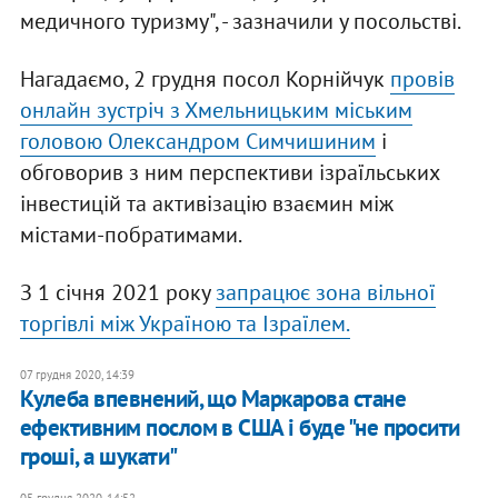
медичного туризму", - зазначили у посольстві.
Нагадаємо, 2 грудня посол Корнійчук
провів
онлайн зустріч з Хмельницьким міським
головою Олександром Симчишиним
і
обговорив з ним перспективи ізраїльських
інвестицій та активізацію взаємин між
містами-побратимами.
З 1 січня 2021 року
запрацює зона вільної
торгівлі між Україною та Ізраїлем.
07 грудня 2020, 14:39
Кулеба впевнений, що Маркарова стане
ефективним послом в США і буде "не просити
гроші, а шукати"