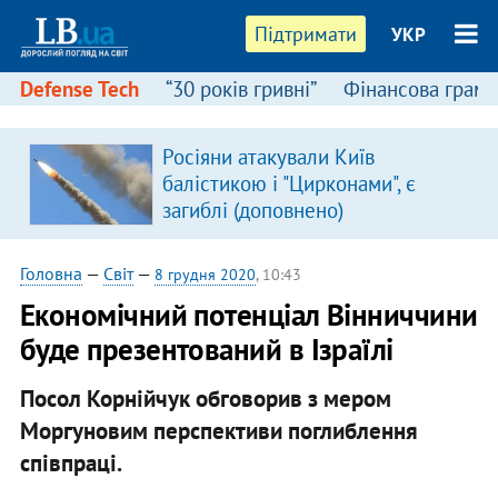
Підтримати
УКР
Defense Tech
“30 років гривні”
Фінансова грамо
Росіяни атакували Київ
балістикою і "Цирконами", є
загиблі (доповнено)
Головна
—
Світ
—
8 грудня 2020
, 10:43
Економічний потенціал Вінниччини
буде презентований в Ізраїлі
Посол Корнійчук обговорив з мером
Моргуновим перспективи поглиблення
співпраці.