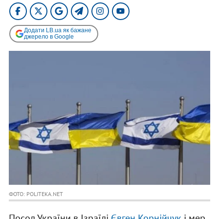
Додати LB.ua як бажане
джерело в Google
ФОТО: POLITEKA.NET
Посол України в Ізраїлі
Євген Корнійчук
і мер