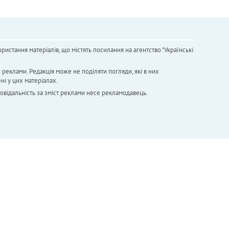
ристання матеріалів, що містять посилання на агентство "Українськi
х реклами. Редакція може не поділяти погляди, які в них
ні у цих матеріалах.
повідальність за зміст реклами несе рекламодавець.