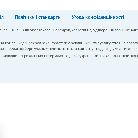
ія
Політики і стандарти
Угода конфіденційності
силання на LB.ua обов'язкове! Передрук, копіювання, відтворення або інше вико
ни компаній" / "Пресреліз" / "Promoted", є рекламними та публікуються на права
 редакція бере участь у підготовці цього контенту і поділяє думки, висловле
 оприлюднені у рекламних матеріалах. Згідно з українським законодавством, від