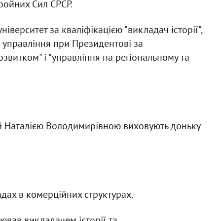
ройних Сил СРСР.
іверситет за кваліфікацією "викладач історії",
 управління при Президентові за
звитком" і "управління на регіональному та
 Наталією Володимирівною виховують доньку
дах в комерційних структурах.
ював викладачем історії та