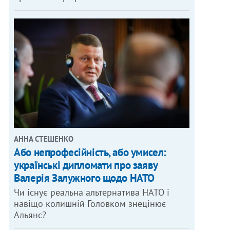
АННА СТЕШЕНКО
Або непрофесійність, або умисел:
українські дипломати про заяву
Валерія Залужного щодо НАТО
Чи існує реальна альтернатива НАТО і
навіщо колишній Головком знецінює
Альянс?