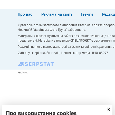
Про нас
Реклама на сайті
Івенти
Редакц
У разі повного чи часткового відтворення матеріалів пряме гіперпо
Новини" й "Українська Фото Група", заборонено.
Матеріали, які розміщуються на сайті з позначкою "Реклама" / "Нови
представлені. Матеріали з плашкою СПЕЦПРОЄКТ є рекламними, проте
Редакція не несе відповідальності за факти та оціночні судження,
Cуб'єкт у сфері онлайн-медіа; ідентифікатор медіа - R40-05097
РЕКЛАМА
Про використання cookies