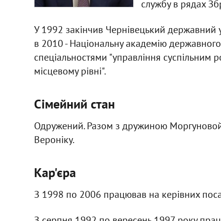
службу в рядах Зб
У 1992 закінчив Чернівецький державний ун
в 2010 - Національну академію державного
спеціальностями "управління суспільним ро
місцевому рівні".
Сімейний стан
Одружений. Разом з дружиною Моргуновой
Вероніку.
Кар'єра
З 1998 по 2006 працював на керівних поса
З серпня 1992 по вересень 1997 року прац