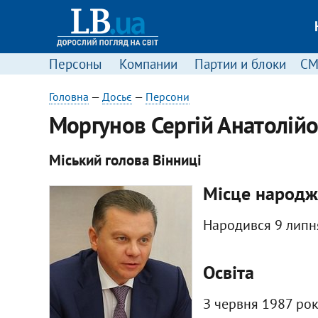
Персоны
Компании
Партии и блоки
С
Головна
—
Досьє
—
Персони
Моргунов Сергій Анатолій
Міський голова Вінниці
Місце народж
Народився 9 липня
Освіта
З червня 1987 рок