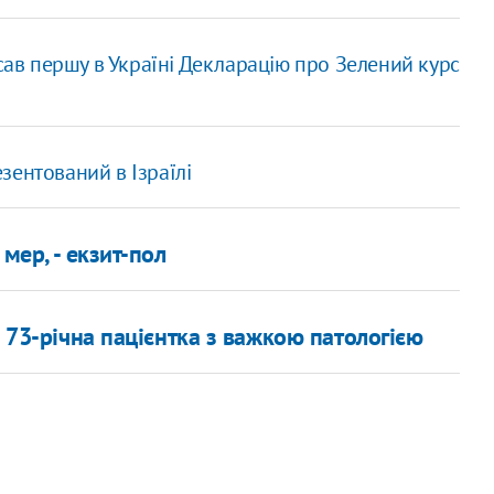
сав першу в Україні Декларацію про Зелений курс
зентований в Ізраїлі
мер, - екзит-пол
я 73-річна пацієнтка з важкою патологією