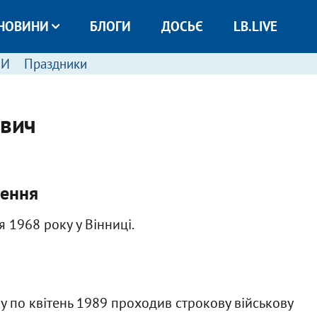
НОВИНИ
БЛОГИ
ДОСЬЄ
LB.LIVE
МИ
Праздники
ович
ення
 1968 року у Вінниці.
у по квітень 1989 проходив строкову військову