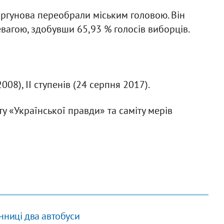
ргунова переобрали міським головою. Він
евагою, здобувши 65,93 % голосів виборців.
008), ІІ ступенів (24 серпня 2017).
у «Української правди» та саміту мерів
нниці два автобуси