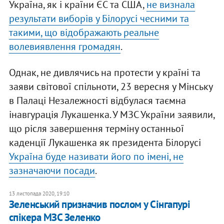
Україна, як і країни ЄС та США,
не визнала
результати виборів у Білорусі чесними та
такими, що відображають реальне
волевиявлення громадян
.
Однак, не дивлячись на протести у країні та
заяви світової спільноти, 23 вересня у Мінську
в Палаці Незалежності відбулася таємна
інавгурація Лукашенка. У МЗС України заявили,
що рісля завершення терміну останньої
каденції Лукашенка як президента Білорусі
Україна буде називати його по імені, не
зазначаючи посади
.
13 листопада 2020, 19:10
Зеленський призначив послом у Сінгапурі
спікера МЗС Зеленко