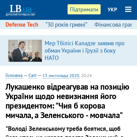
Підтримати
УКР
Defense Tech
“30 років гривні”
Фінансова грамо
Мер Тбілісі Каладзе заявив про
обман України і Грузії з боку
НАТО
Головна
—
Світ
—
13 листопада 2020
, 20:24
Лукашенко відреагував на позицію
України щодо невизнання його
президентом: "Чия б корова
мичала, а Зеленського - мовчала"
"Володі Зеленському треба боятися, щоб