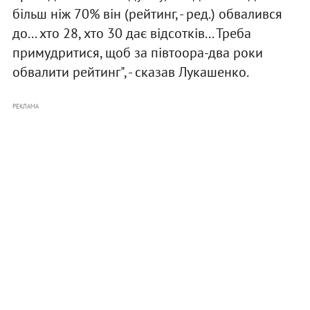
більш ніж 70% він (рейтинг, - ред.) обвалився
до... хто 28, хто 30 дає відсотків... Треба
примудритися, щоб за півтоора-два роки
обвалити рейтинг", - сказав Лукашенко.
РЕКЛАМА