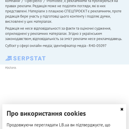
компаній" / "Пресреліз" / "Promoted", є рекламними та публікуються на
правах реклами. Редакція може не поділяти погляди, які в них
представлені. Матеріали з плашкою СПЕЦПРОЄКТ є рекламними, проте
редакція бере участь у підготовці цього контенту і поділяє думки,
висловлені у цих матеріалах.
Редакція не несе відповідальності за факти та оціночні судження,
оприлюднені у рекламних матеріалах. Згідно з українським
законодавством, відповідальність за зміст реклами несе рекламодавець.
Cуб'єкт у сфері онлайн-медіа; ідентифікатор медіа - R40-05097
РЕКЛАМА
Про використання cookies
Продовжуючи переглядати LB.ua ви підтверджуєте, що