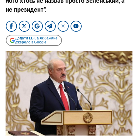
його хтось не назвав просто Зеленський, а
не президент".
Додати LB.ua як бажане
джерело в Google