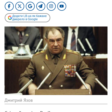
Додати LB.ua як бажане
джерело в Google
Дмитрий Язов