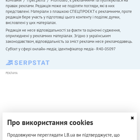
компаній" / "Пресреліз" / "Promoted", є рекламними та публікуються на
правах реклами. Редакція може не поділяти погляди, які в них
представлені. Матеріали з плашкою СПЕЦПРОЄКТ є рекламними, проте
редакція бере участь у підготовці цього контенту і поділяє думки,
висловлені у цих матеріалах.
Редакція не несе відповідальності за факти та оціночні судження,
оприлюднені у рекламних матеріалах. Згідно з українським
законодавством, відповідальність за зміст реклами несе рекламодавець.
Cуб'єкт у сфері онлайн-медіа; ідентифікатор медіа - R40-05097
РЕКЛАМА
Про використання cookies
Продовжуючи переглядати LB.ua ви підтверджуєте, що