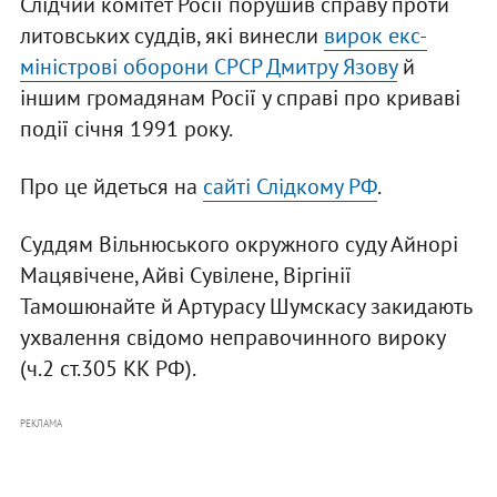
Слідчий комітет Росії порушив справу проти
литовських суддів, які винесли
вирок екс-
міністрові оборони СРСР Дмитру Язову
й
іншим громадянам Росії у справі про криваві
події січня 1991 року.
Про це йдеться на
сайті Слідкому РФ
.
Суддям Вільнюського окружного суду Айнорі
Мацявічене, Айві Сувілене, Віргінії
Тамошюнайте й Артурасу Шумскасу закидають
ухвалення свідомо неправочинного вироку
(ч.2 ст.305 КК РФ).
РЕКЛАМА