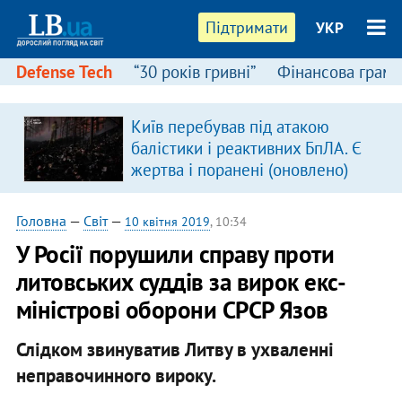
Підтримати
УКР
Defense Tech
“30 років гривні”
Фінансова грамо
Київ перебував під атакою
балістики і реактивних БпЛА. Є
жертва і поранені (оновлено)
Головна
—
Світ
—
10 квітня 2019
, 10:34
У Росії порушили справу проти
литовських суддів за вирок екс-
міністрові оборони СРСР Язов
Слідком звинуватив Литву в ухваленні
неправочинного вироку.