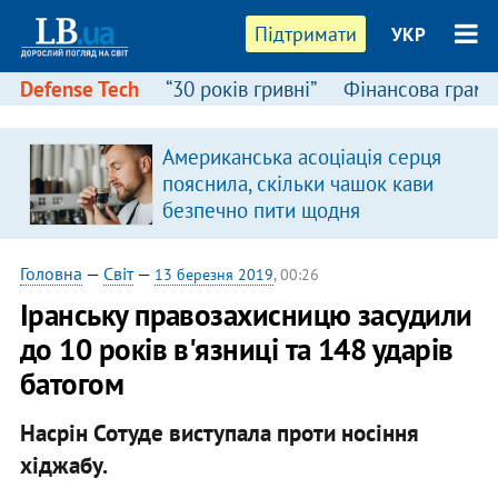
Підтримати
УКР
Defense Tech
“30 років гривні”
Фінансова грамо
Американська асоціація серця
пояснила, скільки чашок кави
безпечно пити щодня
Головна
—
Світ
—
13 березня 2019
, 00:26
Іранську правозахисницю засудили
до 10 років в'язниці та 148 ударів
батогом
Насрін Сотуде виступала проти носіння
хіджабу.