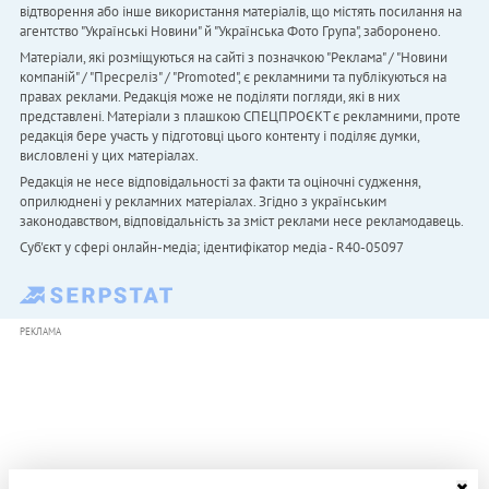
відтворення або інше використання матеріалів, що містять посилання на
агентство "Українськi Новини" й "Українська Фото Група", заборонено.
Матеріали, які розміщуються на сайті з позначкою "Реклама" / "Новини
компаній" / "Пресреліз" / "Promoted", є рекламними та публікуються на
правах реклами. Редакція може не поділяти погляди, які в них
представлені. Матеріали з плашкою СПЕЦПРОЄКТ є рекламними, проте
редакція бере участь у підготовці цього контенту і поділяє думки,
висловлені у цих матеріалах.
Редакція не несе відповідальності за факти та оціночні судження,
оприлюднені у рекламних матеріалах. Згідно з українським
законодавством, відповідальність за зміст реклами несе рекламодавець.
Cуб'єкт у сфері онлайн-медіа; ідентифікатор медіа - R40-05097
РЕКЛАМА