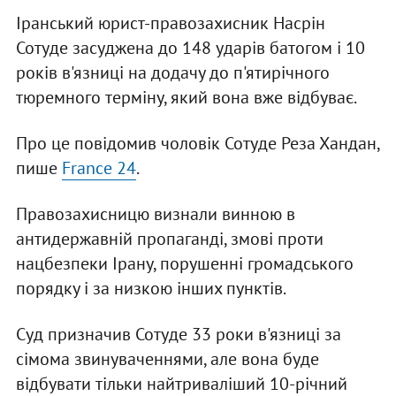
Іранський юрист-правозахисник Насрін
Сотуде засуджена до 148 ударів батогом і 10
років в'язниці на додачу до п'ятирічного
тюремного терміну, який вона вже відбуває.
Про це повідомив чоловік Сотуде Реза Хандан,
пише
France 24
.
Правозахисницю визнали винною в
антидержавній пропаганді, змові проти
нацбезпеки Ірану, порушенні громадського
порядку і за низкою інших пунктів.
Суд призначив Сотуде 33 роки в'язниці за
сімома звинуваченнями, але вона буде
відбувати тільки найтриваліший 10-річний