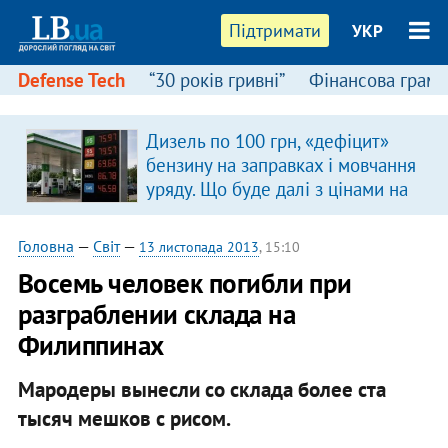
Підтримати
УКР
Defense Tech
“30 років гривні”
Фінансова грамо
Дизель по 100 грн, «дефіцит»
бензину на заправках і мовчання
уряду. Що буде далі з цінами на
пальне?
Головна
—
Світ
—
13 листопада 2013
, 15:10
Восемь человек погибли при
разграблении склада на
Филиппинах
Мародеры вынесли со склада более ста
тысяч мешков с рисом.