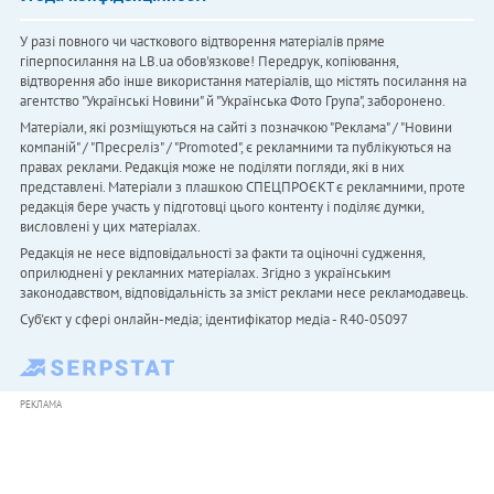
У разі повного чи часткового відтворення матеріалів пряме
гіперпосилання на LB.ua обов'язкове! Передрук, копіювання,
відтворення або інше використання матеріалів, що містять посилання на
агентство "Українськi Новини" й "Українська Фото Група", заборонено.
Матеріали, які розміщуються на сайті з позначкою "Реклама" / "Новини
компаній" / "Пресреліз" / "Promoted", є рекламними та публікуються на
правах реклами. Редакція може не поділяти погляди, які в них
представлені. Матеріали з плашкою СПЕЦПРОЄКТ є рекламними, проте
редакція бере участь у підготовці цього контенту і поділяє думки,
висловлені у цих матеріалах.
Редакція не несе відповідальності за факти та оціночні судження,
оприлюднені у рекламних матеріалах. Згідно з українським
законодавством, відповідальність за зміст реклами несе рекламодавець.
Cуб'єкт у сфері онлайн-медіа; ідентифікатор медіа - R40-05097
РЕКЛАМА