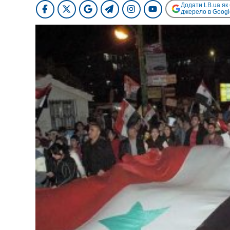
Додати LB.ua як
джерело в Googl