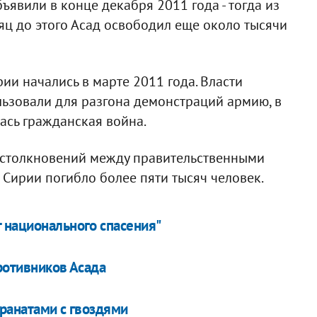
явили в конце декабря 2011 года - тогда из
яц до этого Асад освободил еще около тысячи
ии начались в марте 2011 года. Власти
льзовали для разгона демонстраций армию, в
лась гражданская война.
е столкновений между правительственными
Сирии погибло более пяти тысяч человек.
 национального спасения"
ротивников Асада
гранатами с гвоздями