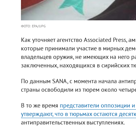
ФОТО: EPA/UPG
Как уточняет агентство Associated Press, 
которые принимали участие в мирных демо
владельцев оружия, не имеющих на него ра
заключенных, находящихся в сирийских тюр
По данным SANA, с момента начала антип
страны освободили из тюрем около четыр
В то же время
представители оппозиции и
утверждают, что в тюрьмах остаются десят
антиправительственных выступлениях.