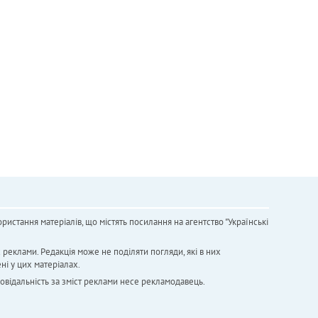
ристання матеріалів, що містять посилання на агентство "Українськi
х реклами. Редакція може не поділяти погляди, які в них
ні у цих матеріалах.
повідальність за зміст реклами несе рекламодавець.