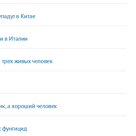
падут в Китае
ли в Италии
a трех живых человек
ик, а хороший человек
х фунгицид