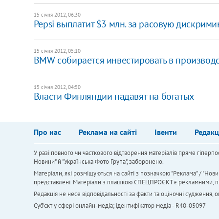
15 січня 2012, 06:30
Pepsi выплатит $3 млн. за расовую дискрим
15 січня 2012, 05:10
BMW собирается инвестировать в производ
15 січня 2012, 04:50
Власти Финляндии надавят на богатых
Про нас
Реклама на сайті
Івенти
Редакц
У разі повного чи часткового відтворення матеріалів пряме гіперпо
Новини" й "Українська Фото Група", заборонено.
Матеріали, які розміщуються на сайті з позначкою "Реклама" / "Нови
представлені. Матеріали з плашкою СПЕЦПРОЄКТ є рекламними, проте
Редакція не несе відповідальності за факти та оціночні судження,
Cуб'єкт у сфері онлайн-медіа; ідентифікатор медіа - R40-05097