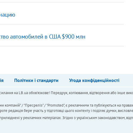
инацию
ство автомобилей в США $900 млн
ія
Політики і стандарти
Угода конфіденційності
силання на LB.ua обов'язкове! Передрук, копіювання, відтворення або інше вико
ни компаній" / "Пресреліз" / "Promoted", є рекламними та публікуються на права
 редакція бере участь у підготовці цього контенту і поділяє думки, висловле
 оприлюднені у рекламних матеріалах. Згідно з українським законодавством, від