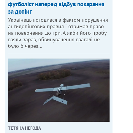
футболіст наперед відбув покарання
за допінг
Українець погодився з фактом порушення
антидопінгових правил і отримав право
на повернення до гри. А якби його пробу
взяли зараз, обвинувачення взагалі не
було б через…
ТЕТЯНА НЕГОДА