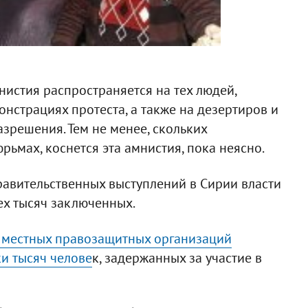
амнистия распространяется на тех людей,
нстрациях протеста, а также на дезертиров и
зрешения. Тем не менее, скольких
ьмах, коснется эта амнистия, пока неясно.
равительственных выступлений в Сирии власти
ех тысяч заключенных.
 местных правозащитных организаций
ки тысяч челове
к, задержанных за участие в