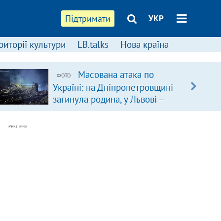
Підтримати
УКР
риторії культури
LB.talks
Нова країна
Масована атака по
ФОТО
Україні: на Дніпропетровщині
загинула родина, у Львові –
удар по багатоповерхівках
(доповнюється)
РЕКЛАМА