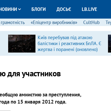
НОВИНИ
БЛОГИ
ДОСЬЄ
LB.LIVE
 грамотність
«Епіцентр виробників»
CultHub
Те
Київ перебував під атакою
балістики і реактивних БпЛА. Є
жертва і поранені (оновлено)
ю для участников
еобщую амнистию за преступления,
ода по 15 января 2012 года.