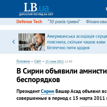
Defense Tech
“30 років гривні”
Фінансова
іцит»
Американська асоціація серця
пояснила, скільки чашок кави
 далі з
безпечно пити щодня
Головна
—
Світ
—
15 січня 2012
, 12:40
В Сирии объявили амнисти
беспорядков
Президент
Сирии
Башар Асад объявил вс
совершенные в период с 15 марта 2011 г