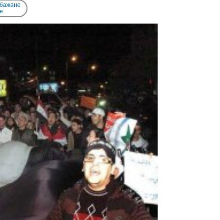
 бажане
e