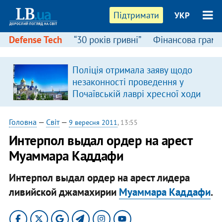
Підтримати
УКР
Defense Tech
“30 років гривні”
Фінансова грамо
Поліція отримала заяву щодо
незаконності проведення у
Почаївській лаврі хресної ходи
Головна
—
Світ
—
9 вересня 2011
, 13:55
Интерпол выдал ордер на арест
Муаммара Каддафи
Интерпол выдал ордер на арест лидера
ливийской джамахирии
Муаммара Каддафи
.