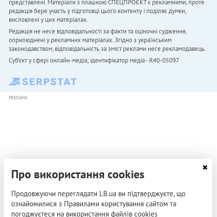
представлені. Матеріали з плашкою СПЕЦПРОЄКТ є рекламними, проте
редакція бере участь у підготовці цього контенту і поділяє думки,
висловлені у цих матеріалах.
Редакція не несе відповідальності за факти та оціночні судження,
оприлюднені у рекламних матеріалах. Згідно з українським
законодавством, відповідальність за зміст реклами несе рекламодавець.
Cуб'єкт у сфері онлайн-медіа; ідентифікатор медіа - R40-05097
РЕКЛАМА
Про використання cookies
Продовжуючи переглядати LB.ua ви підтверджуєте, що
ознайомилися з Правилами користування сайтом та
погоджуєтеся на використання файлів cookies