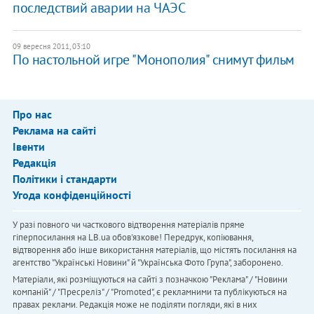
последствий аварии на ЧАЭС
09 вересня 2011, 03:10
По настольной игре "Монополия" снимут фильм
Про нас
Реклама на сайті
Івенти
Редакція
Політики і стандарти
Угода конфіденційності
У разі повного чи часткового відтворення матеріалів пряме
гіперпосилання на LB.ua обов'язкове! Передрук, копіювання,
відтворення або інше використання матеріалів, що містять посилання на
агентство "Українськi Новини" й "Українська Фото Група", заборонено.
Матеріали, які розміщуються на сайті з позначкою "Реклама" / "Новини
компаній" / "Пресреліз" / "Promoted", є рекламними та публікуються на
правах реклами. Редакція може не поділяти погляди, які в них