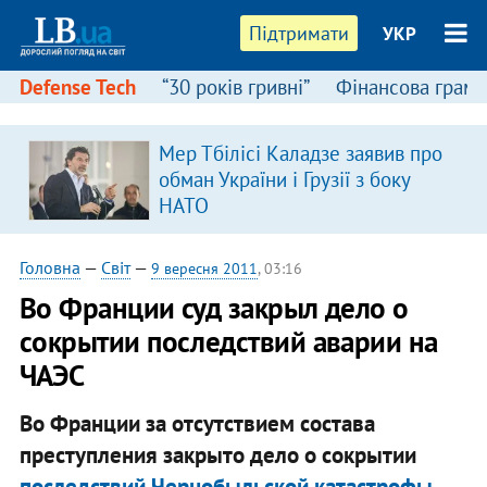
Підтримати
УКР
Defense Tech
“30 років гривні”
Фінансова грамо
Мер Тбілісі Каладзе заявив про
обман України і Грузії з боку
НАТО
Головна
—
Світ
—
9 вересня 2011
, 03:16
Во Франции суд закрыл дело о
сокрытии последствий аварии на
ЧАЭС
Во Франции за отсутствием состава
преступления закрыто дело о сокрытии
последствий Чернобыльской катастрофы
,