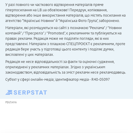
У разі повного чи часткового відтворення матеріалів пряме
гіперпосилання на LB.ua обов'язкове! Передрук, копіювання,
відтворення або інше використання матеріалів, що містять посилання на
агентство "Українськi Новини" й "Українська Фото Група", заборонено.
Матеріали, які розміщуються на сайті з позначкою "Реклама" / "Новини
компаній" / "Пресреліз" / "Promoted", є рекламними та публікуються на
правах реклами. Редакція може не поділяти погляди, які в них
представлені. Матеріали з плашкою СПЕЦПРОЄКТ є рекламними, проте
редакція бере участь у підготовці цього контенту і поділяє думки,
висловлені у цих матеріалах.
Редакція не несе відповідальності за факти та оціночні судження,
оприлюднені у рекламних матеріалах. Згідно з українським
законодавством, відповідальність за зміст реклами несе рекламодавець.
Cуб'єкт у сфері онлайн-медіа; ідентифікатор медіа - R40-05097
РЕКЛАМА