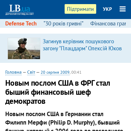
Підтримати
УКР
Defense Tech
“30 років гривні”
Фінансова грамо
Загинув керівник пошукового
загону "Плацдарм" Олексій Юков
Головна
—
Світ
—
20 серпня 2009
, 00:41
Новым послом США в ФРГ стал
быший финансовый шеф
демократов
Новым послом США в Германии стал
Филипп Мерфи (Philip D. Murphy), бывший
банкир, который с 2006 года до последнего