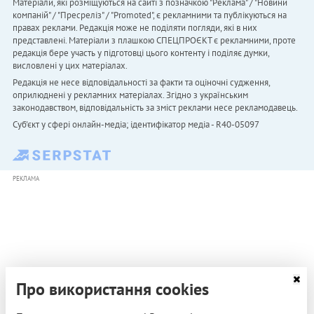
Матеріали, які розміщуються на сайті з позначкою "Реклама" / "Новини
компаній" / "Пресреліз" / "Promoted", є рекламними та публікуються на
правах реклами. Редакція може не поділяти погляди, які в них
представлені. Матеріали з плашкою СПЕЦПРОЄКТ є рекламними, проте
редакція бере участь у підготовці цього контенту і поділяє думки,
висловлені у цих матеріалах.
Редакція не несе відповідальності за факти та оціночні судження,
оприлюднені у рекламних матеріалах. Згідно з українським
законодавством, відповідальність за зміст реклами несе рекламодавець.
Cуб'єкт у сфері онлайн-медіа; ідентифікатор медіа - R40-05097
РЕКЛАМА
Про використання cookies