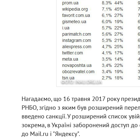
ФОТО: INAU.ORG.UA
Нагадаємо, що 16 травня 2017 року прези
РНБО, згідно з яким був розширений перел
введено санкції. У розширений список уві
зокрема, в Україні заборонений доступ до 
до Mail.ru і "Яндексу".