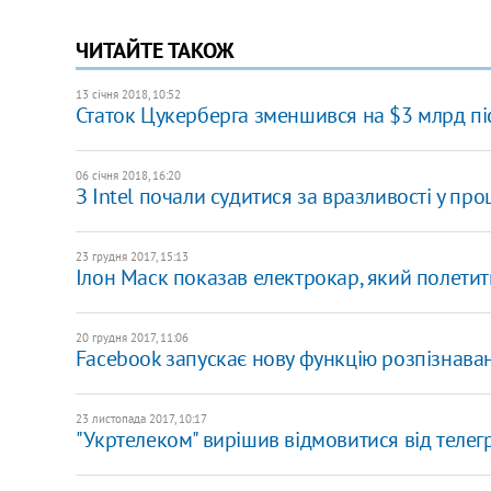
ЧИТАЙТЕ ТАКОЖ
13 січня 2018, 10:52
Статок Цукерберга зменшився на $3 млрд піс
06 січня 2018, 16:20
З Intel почали судитися за вразливості у пр
23 грудня 2017, 15:13
Ілон Маск показав електрокар, який полетит
20 грудня 2017, 11:06
Facebook запускає нову функцію розпізнава
23 листопада 2017, 10:17
"Укртелеком" вирішив відмовитися від телег