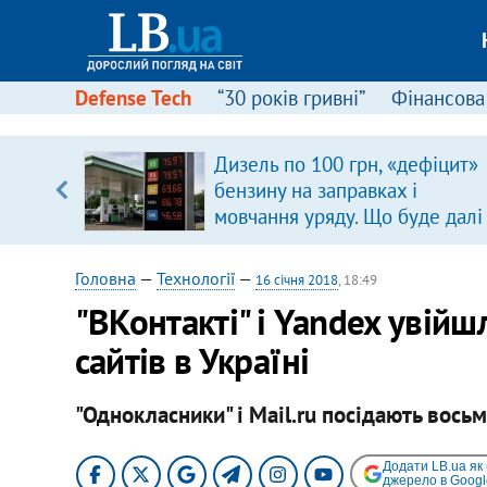
Defense Tech
“30 років гривні”
Фінансова
Дизель по 100 грн, «дефіцит»
, є
бензину на заправках і
мовчання уряду. Що буде далі
цінами на пальне?
Головна
—
Технології
—
16 січня 2018
, 18:49
"ВКонтакті" і Yandex увійш
сайтів в Україні
"Однокласники" і Mail.ru посідають восьм
Додати LB.ua як
джерело в Googl