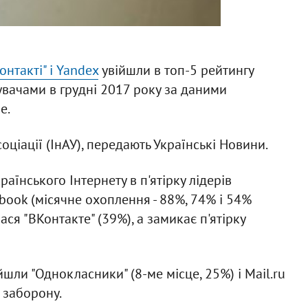
онтакті" і Yandex
увійшли в топ-5 рейтингу
увачами в грудні 2017 року за даними
e.
оціації (ІнАУ), передають Українські Новини.
раїнського Інтернету в п'ятірку лідерів
ebook (місячне охоплення - 88%, 74% і 54%
ася "ВКонтакте" (39%), а замикає п'ятірку
ійшли "Однокласники" (8-ме місце, 25%) і Mail.ru
д заборону.