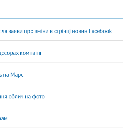
ля заяви про зміни в стрічці новин Facebook
оцесорах компанії
ь на Марс
ння облич на фото
рам