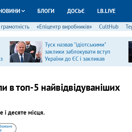
НОВИНИ
БЛОГИ
ДОСЬЄ
LB.LIVE
 грамотність
«Епіцентр виробників»
CultHub
Те
Туск назвав "ідіотськими"
заклики заблокувати вступ
 з
України до ЄС і закликав
припинити антиукраїнську
риторику
ли в топ-5 найвідвідуваніших
е і десяте місця.
 бажане
e