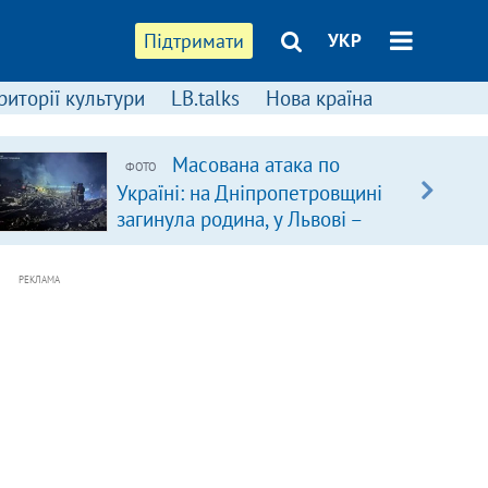
Підтримати
УКР
риторії культури
LB.talks
Нова країна
Масована атака по
ФОТО
Україні: на Дніпропетровщині
загинула родина, у Львові –
удар по багатоповерхівках
(доповнюється)
РЕКЛАМА