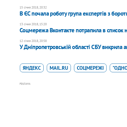
15 січня 2018, 20:32
В ЄС почала роботу група експертів з боро
13 січня 2018, 15:20
Соцмережа Вконтакте потрапила в список н
12 січня 2018, 20:58
У Дніпропетровській області СБУ викрила а
ЯНДЕКС
MAIL.RU
СОЦМЕРЕЖІ
"ОДН
РЕКЛАМА