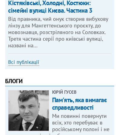
Кістяківські, Холодні, Костюки:
сімейні вулиці Києва. Частина 3
Від правника, чий онук створив вибухову
лінзу для Мангеттенського проєкту, до
мовознавця, розстріляного на Соловках.
Третя частина серії про київські вулиці,
названі на…
Всі публікації
БЛОГИ
ЮРІЙ ГУСЄВ
Пам'ять, яка вимагає
справедливості
Ми повинні повернути
всіх, хто перебуває в
російському полоні і не