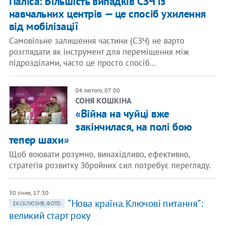
Паліса: Більшість випадків СЗЧ із
навчальних центрів — це спосіб ухилення
від мобілізації
Самовільне залишення частини (СЗЧ) не варто
розглядати як інструмент для переміщення між
підрозділами, часто це просто спосіб…
04 лютого, 07:00
СОНЯ КОШКІНА
«Війна на чуйці вже
закінчилася, на полі бою
тепер шахи»
Щоб воювати розумно, винахідливо, ефективно,
стратегія розвитку Збройних сил потребує перегляду.
30 січня, 17:30
“Нова країна. Ключові питання”:
ЕКСКЛЮЗИВ, ФОТО
великий старт року