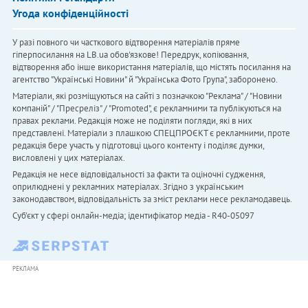
Угода конфіденційності
У разі повного чи часткового відтворення матеріалів пряме
гіперпосилання на LB.ua обов'язкове! Передрук, копіювання,
відтворення або інше використання матеріалів, що містять посилання на
агентство "Українськi Новини" й "Українська Фото Група", заборонено.
Матеріали, які розміщуються на сайті з позначкою "Реклама" / "Новини
компаній" / "Пресреліз" / "Promoted", є рекламними та публікуються на
правах реклами. Редакція може не поділяти погляди, які в них
представлені. Матеріали з плашкою СПЕЦПРОЄКТ є рекламними, проте
редакція бере участь у підготовці цього контенту і поділяє думки,
висловлені у цих матеріалах.
Редакція не несе відповідальності за факти та оціночні судження,
оприлюднені у рекламних матеріалах. Згідно з українським
законодавством, відповідальність за зміст реклами несе рекламодавець.
Cуб'єкт у сфері онлайн-медіа; ідентифікатор медіа - R40-05097
РЕКЛАМА