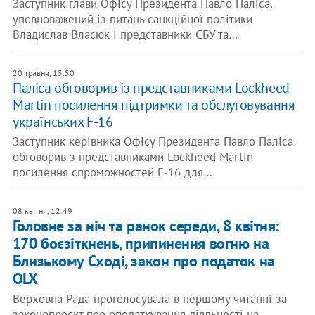
Заступник глави Офісу Президента Павло Паліса,
уповноважений із питань санкційної політики
Владислав Власюк і представники СБУ та…
20 травня, 15:50
Паліса обговорив із представниками Lockheed
Martin посилення підтримки та обслуговування
українських F-16
Заступник керівника Офісу Президента Павло Паліса
обговорив з представниками Lockheed Martin
посилення спроможностей F-16 для…
08 квітня, 12:49
Головне за ніч та ранок середи, 8 квітня:
170 боєзіткнень, припинення вогню на
Близькому Сході, закон про податок на
OLX
Верховна Рада проголосувала в першому читанні за
законопроєкт про оподаткування діяльності на