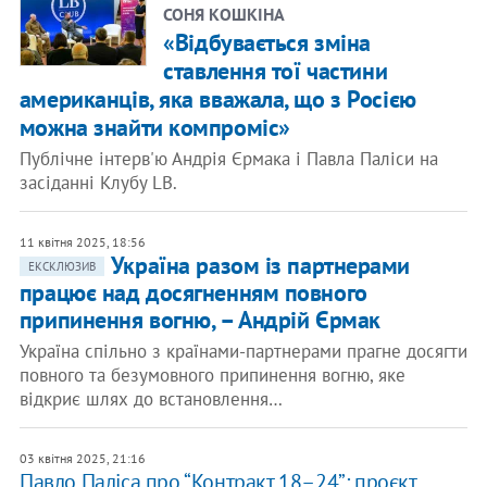
СОНЯ КОШКІНА
«Відбувається зміна
ставлення тої частини
американців, яка вважала, що з Росією
можна знайти компроміс»
Публічне інтерв'ю Андрія Єрмака і Павла Паліси на
засіданні Клубу LB.
11 квітня 2025, 18:56
Україна разом із партнерами
ЕКСКЛЮЗИВ
працює над досягненням повного
припинення вогню, – Андрій Єрмак
Україна спільно з країнами-партнерами прагне досягти
повного та безумовного припинення вогню, яке
відкриє шлях до встановлення…
03 квітня 2025, 21:16
Павло Паліса про “Контракт 18–24”: проєкт