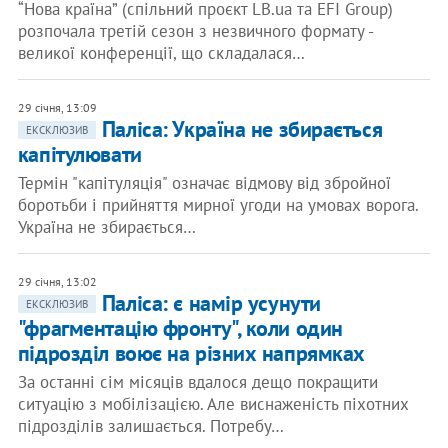
“Нова країна” (спільний проєкт LB.ua та EFI Group)
розпочала третій сезон з незвичного формату -
великої конференції, що складалася…
29 січня, 13:09
Паліса: Україна не збирається
ЕКСКЛЮЗИВ
капітулювати
Термін "капітуляція" означає відмову від збройної
боротьби і прийняття мирної угоди на умовах ворога.
Україна не збирається…
29 січня, 13:02
Паліса: є намір усунути
ЕКСКЛЮЗИВ
"фрагментацію фронту", коли один
підрозділ воює на різних напрямках
За останні сім місяців вдалося дещо покращити
ситуацію з мобілізацією. Але виснаженість піхотних
підрозділів залишається. Потребу…