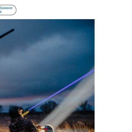
 бажане
e