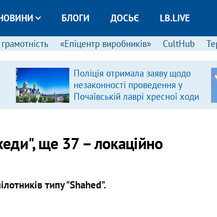
НОВИНИ
БЛОГИ
ДОСЬЄ
LB.LIVE
 грамотність
«Епіцентр виробників»
CultHub
Те
Поліція отримала заяву щодо
незаконності проведення у
Почаївській лаврі хресної ходи
еди", ще 37 – локаційно
ілотників типу "Shahed".