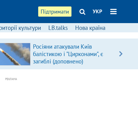
Підтримати
УКР
риторії культури
LB.talks
Нова країна
Росіяни атакували Київ
балістикою і "Цирконами", є
загиблі (доповнено)
РЕКЛАМА