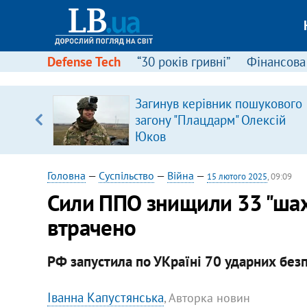
Defense Tech
“30 років гривні”
Фінансова
серця
Загинув керівник пошукового
 кави
загону "Плацдарм" Олексій
Юков
Головна
—
Суспільство
—
Війна
—
15 лютого 2025
, 09:09
Сили ППО знищили 33 "шах
втрачено
РФ запустила по УКраїні 70 ударних безп
Іванна Капустянська
, Авторка новин