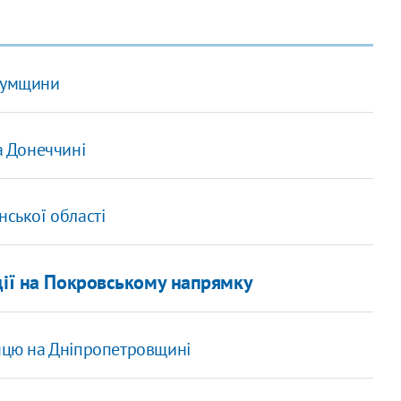
 Сумщини
а Донеччині
нської області
дії на Покровському напрямку
анцю на Дніпропетровщині