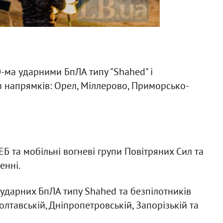
0-ма ударними БпЛА типу "Shahed" і
із напрямків: Орел, Міллерово, Приморсько-
Б та мобільні вогневі групи Повітряних Сил та
енні.
 ударних БпЛА типу Shahed та безпілотників
Полтавській, Дніпропетровській, Запорізькій та