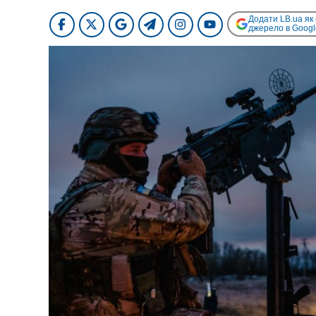
Додати LB.ua як
джерело в Googl