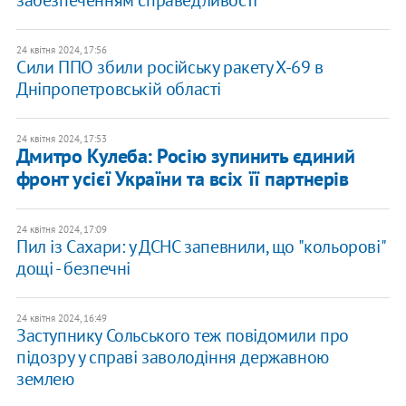
забезпеченням справедливості
24 квітня 2024, 17:56
Сили ППО збили російську ракету Х-69 в
Дніпропетровській області
24 квітня 2024, 17:53
Дмитро Кулеба: Росію зупинить єдиний
фронт усієї України та всіх її партнерів
24 квітня 2024, 17:09
Пил із Сахари: у ДСНС запевнили, що "кольорові"
дощі - безпечні
24 квітня 2024, 16:49
Заступнику Сольського теж повідомили про
підозру у справі заволодіння державною
землею