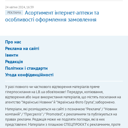
24 квітня 2024, 16:39
Асортимент інтернет-аптеки та
РЕКЛАМА
особливості оформлення замовлення
Про нас
Реклама на сайті
Івенти
Редакція
Політики і стандарти
Угода конфіденційності
У разі повного чи часткового відтворення матеріалів пряме
гіперпосилання на LB.ua обов'язкове! Передрук, копіювання,
відтворення або інше використання матеріалів, що містять посилання на
агентство "Українськi Новини" й "Українська Фото Група", заборонено.
Матеріали, які розміщуються на сайті з позначкою "Реклама" / "Новини
компаній" / "Пресреліз" / "Promoted", є рекламними та публікуються на
правах реклами. Редакція може не поділяти погляди, які в них
представлені. Матеріали з плашкою СПЕЦПРОЄКТ є рекламними, проте