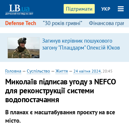
Підтримати
УКР
Defense Tech
“30 років гривні”
Фінансова грамо
Загинув керівник пошукового
загону "Плацдарм" Олексій Юков
Головна
—
Суспільство
—
Життя
—
24 квітня 2024
, 20:45
Миколаїв підписав угоду з NEFCO
для реконструкції системи
водопостачання
В планах є масштабування проєкту на все
місто.