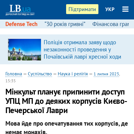
Підтримати
УКР
Defense Tech
“30 років гривні”
Фінансова грамо
Поліція отримала заяву щодо
незаконності проведення у
Почаївській лаврі хресної ходи
Головна
—
Суспільство
—
Наука і релігія
—
1 липня 2023
,
15:35
Мінкульт планує припинити доступ
УПЦ МП до деяких корпусів Києво-
Печерської Лаври
Мова йде про опечатування тих корпусів, де
немає монахів.