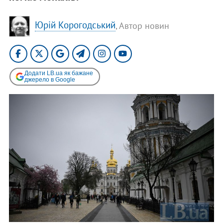
Юрій Корогодський
, Автор новин
Додати LB.ua як бажане
джерело в Google