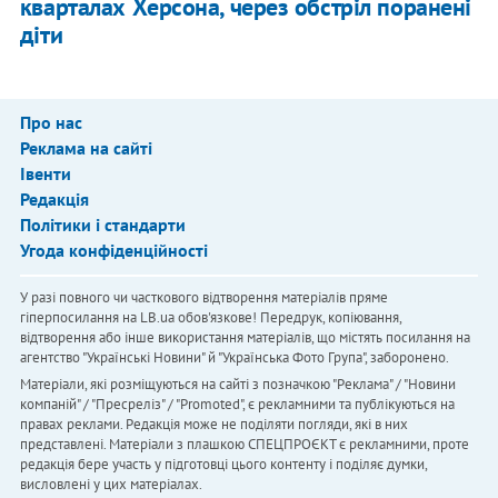
кварталах Херсона, через обстріл поранені
діти
Про нас
Реклама на сайті
Івенти
Редакція
Політики і стандарти
Угода конфіденційності
У разі повного чи часткового відтворення матеріалів пряме
гіперпосилання на LB.ua обов'язкове! Передрук, копіювання,
відтворення або інше використання матеріалів, що містять посилання на
агентство "Українськi Новини" й "Українська Фото Група", заборонено.
Матеріали, які розміщуються на сайті з позначкою "Реклама" / "Новини
компаній" / "Пресреліз" / "Promoted", є рекламними та публікуються на
правах реклами. Редакція може не поділяти погляди, які в них
представлені. Матеріали з плашкою СПЕЦПРОЄКТ є рекламними, проте
редакція бере участь у підготовці цього контенту і поділяє думки,
висловлені у цих матеріалах.