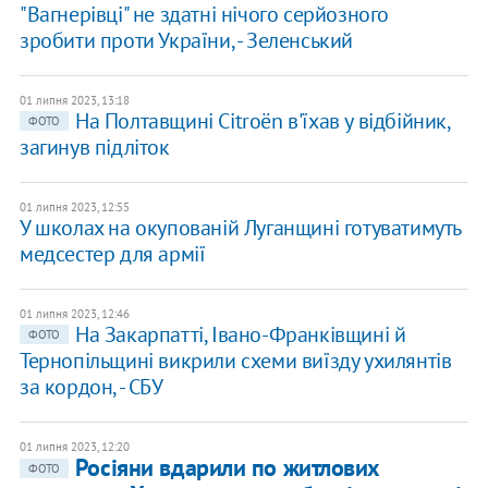
"Вагнерівці" не здатні нічого серйозного
зробити проти України, - Зеленський
01 липня 2023, 13:18
На Полтавщині Citroën в'їхав у відбійник,
ФОТО
загинув підліток
01 липня 2023, 12:55
У школах на окупованій Луганщині готуватимуть
медсестер для армії
01 липня 2023, 12:46
На Закарпатті, Івано-Франківщині й
ФОТО
Тернопільщині викрили схеми виїзду ухилянтів
за кордон, - СБУ
01 липня 2023, 12:20
Росіяни вдарили по житлових
ФОТО