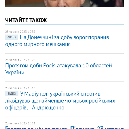
ЧИТАЙТЕ ТАКОЖ
23 червня 2023, 10:37
На Донеччині за добу ворог поранив
ФОТО
одного мирного мешканця
23 червня 2023, 10:28
Протягом доби Росія атакувала 10 областей
України
23 червня 2023, 10:13
У Маріуполі український спротив
ВІДЕО
ліквідував щонайменше чотирьох російських
офіцерів, – Андрющенко
23 червня 2023, 10:11
Головне за ніч та ранок. П'ятниця, 23 червня