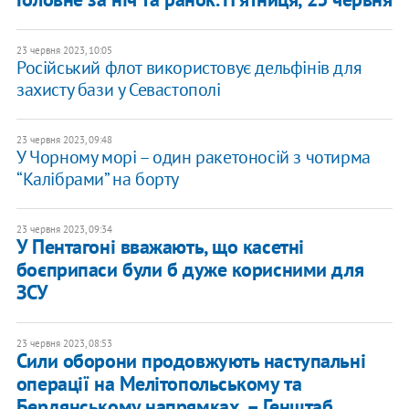
23 червня 2023, 10:05
Російський флот використовує дельфінів для
захисту бази у Севастополі
23 червня 2023, 09:48
У Чорному морі – один ракетоносій з чотирма
“Калібрами” на борту
23 червня 2023, 09:34
У Пентагоні вважають, що касетні
боєприпаси були б дуже корисними для
ЗСУ
23 червня 2023, 08:53
Сили оборони продовжують наступальні
операції на Мелітопольському та
Бердянському напрямках, – Генштаб