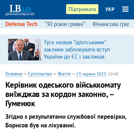
Підтримати
УКР
Defense Tech
“30 років гривні”
Фінансова грамо
Туск назвав "ідіотськими"
в
заклики заблокувати вступ
України до ЄС і закликав
припинити антиукраїнську
риторику
Головна
—
Суспільство
—
Життя
—
23 червня 2023
, 10:40
Керівник одеського військкомату
виїжджав за кордон законно, –
Гуменюк
Згідно з результатами службової перевірки,
Борисов був на лікуванні.