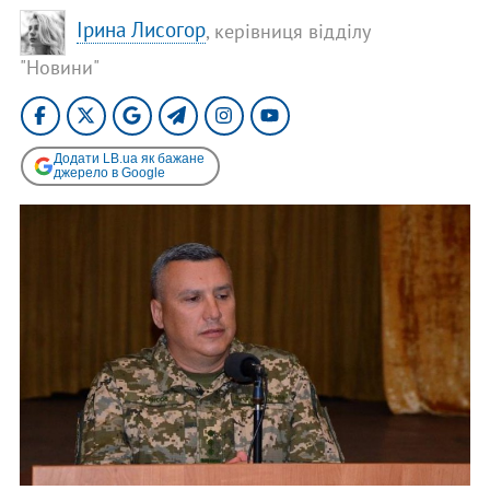
Ірина Лисогор
, керівниця відділу
"Новини"
Додати LB.ua як бажане
джерело в Google