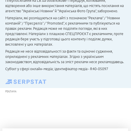
гіперпосилання на LB.ua обов'язкове! Передрук, копіювання,
відтворення або інше використання матеріалів, що містять посилання на
агентство "Українськi Новини" й "Українська Фото Група", заборонено.
Матеріали, які розміщуються на сайті з позначкою "Реклама" / "Новини
компаній" / "Пресреліз" / "Promoted", є рекламними та публікуються на
правах реклами. Редакція може не поділяти погляди, які в них
представлені. Матеріали з плашкою СПЕЦПРОЄКТ є рекламними, проте
редакція бере участь у підготовці цього контенту і поділяє думки,
висловлені у цих матеріалах.
Редакція не несе відповідальності за факти та оціночні судження,
оприлюднені у рекламних матеріалах. Згідно з українським
законодавством, відповідальність за зміст реклами несе рекламодавець.
Cуб'єкт у сфері онлайн-медіа; ідентифікатор медіа - R40-05097
РЕКЛАМА