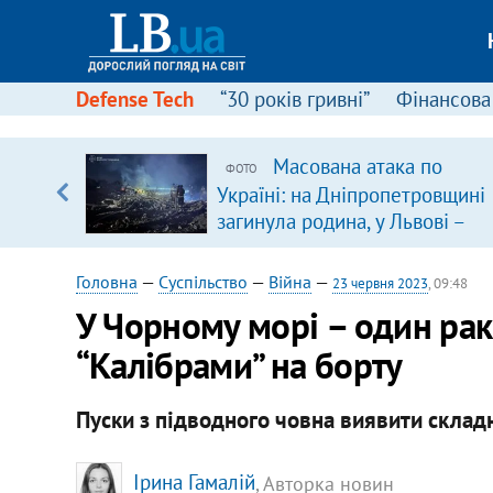
Defense Tech
“30 років гривні”
Фінансова
щодо
Масована атака по
ФОТО
 у
Україні: на Дніпропетровщині
ої ходи
загинула родина, у Львові –
удар по багатоповерхівках
(доповнюється)
Головна
—
Суспільство
—
Війна
—
23 червня 2023
, 09:48
У Чорному морі – один рак
“Калібрами” на борту
Пуски з підводного човна виявити склад
Ірина Гамалій
, Авторка новин