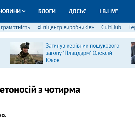
НОВИНИ
БЛОГИ
ДОСЬЄ
LB.LIVE
 грамотність
«Епіцентр виробників»
CultHub
Те
Загинув керівник пошукового
загону "Плацдарм" Олексій
Юков
етоносій з чотирма
но.