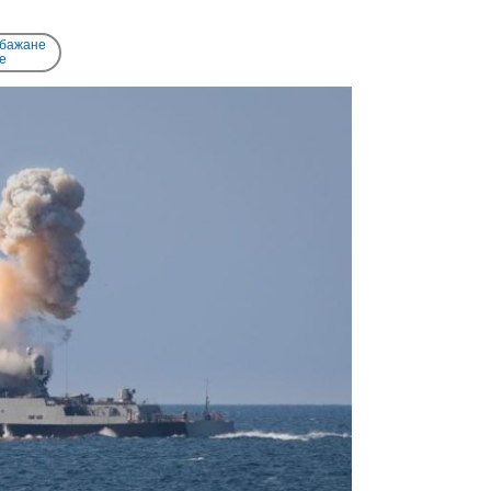
 бажане
e