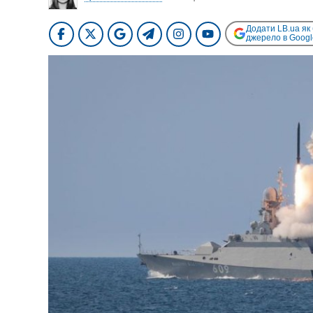
Додати LB.ua як
джерело в Googl