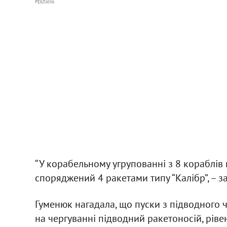
РЕКЛАМА
“У корабельному угрупованні з 8 кораблів 
споряджений 4 ракетами типу “Калібр”, – з
Гуменюк нагадала, що пуски з підводного 
на чергуванні підводний ракетоносій, ріве