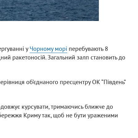
ергуванні у
Чорному морі
перебувають 8
ний ракетоносій. Загальний залп становить до
ерівниця об’єднаного пресцентру ОК “Південь”
одовжує курсувати, тримаючись ближче до
узбережжя Криму так, щоб не бути ураженими