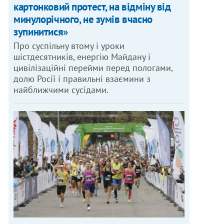
картонковий протест, на відміну від
минулорічного, не зумів вчасно
зупинитися»
Про суспільну втому і уроки
шістдесятників, енергію Майдану і
цивілізаційні перейми перед пологами,
долю Росії і правильні взаємини з
найближчими сусідами.