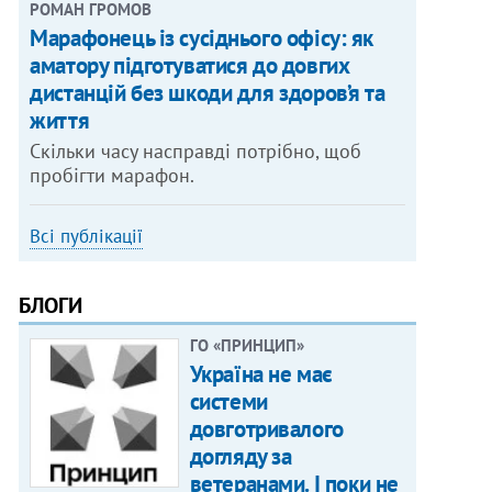
РОМАН ГРОМОВ
Марафонець із сусіднього офісу: як
аматору підготуватися до довгих
дистанцій без шкоди для здоров’я та
життя
Скільки часу насправді потрібно, щоб
пробігти марафон.
Всі публікації
БЛОГИ
ГО «ПРИНЦИП»
Україна не має
системи
довготривалого
догляду за
ветеранами. І поки не