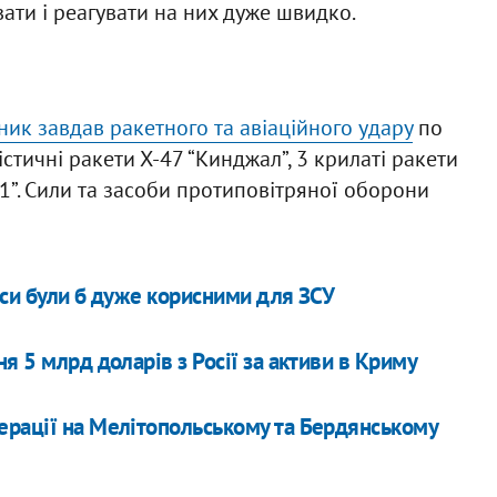
ати і реагувати на них дуже швидко.
ик завдав ракетного та авіаційного удару
по
стичні ракети Х-47 “Кинджал”, 3 крилаті ракети
1”. Сили та засоби протиповітряної оборони
аси були б дуже корисними для ЗСУ
я 5 млрд доларів з Росії за активи в Криму
ерації на Мелітопольському та Бердянському