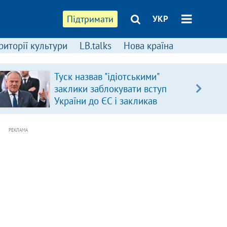
Підтримати
УКР
риторії культури
LB.talks
Нова країна
Туск назвав "ідіотськими"
заклики заблокувати вступ
України до ЄС і закликав
припинити антиукраїнську
риторику
РЕКЛАМА