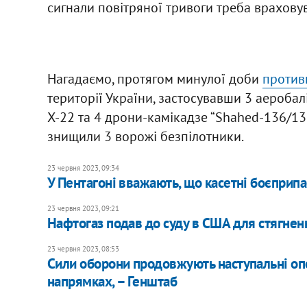
сигнали повітряної тривоги треба враховув
Нагадаємо, протягом минулої доби
противн
території України, застосувавши 3 аеробалі
Х-22 та 4 дрони-камікадзе “Shahed-136/13
знищили 3 ворожі безпілотники.
23 червня 2023, 09:34
У Пентагоні вважають, що касетні боєприп
23 червня 2023, 09:21
​Нафтогаз подав до суду в США для стягненн
23 червня 2023, 08:53
Сили оборони продовжують наступальні оп
напрямках, – Генштаб