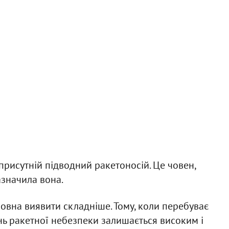
присутній підводний ракетоносій. Це човен,
азначила вона.
човна виявити складніше. Тому, коли перебуває
нь ракетної небезпеки залишається високим і