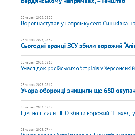
Бердянському напрямках, – Генштаб
23 червня 2023, 08:50
Ворог наступав у напрямку села Синьківка на 
23 червня 2023, 08:32
Сьогодні вранці ЗСУ збили ворожий “Алі
23 червня 2023, 08:12
Унаслідок російських обстрілів у Херсонські
23 червня 2023, 08:12
Учора оборонці знищили ще 680 окупант
23 червня 2023, 07:57
Цієї ночі сили ППО збили ворожий “Шахед” 
23 червня 2023, 07:44