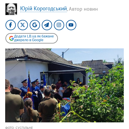
Юрій Корогодський
, Автор новин
Додати LB.ua як бажане
джерело в Google
ФОТО: СУСПІЛЬНЕ