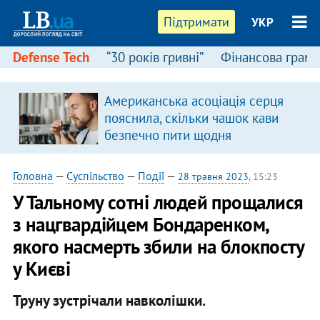
Підтримати
УКР
Defense Tech
“30 років гривні”
Фінансова грамо
Американська асоціація серця
пояснила, скільки чашок кави
безпечно пити щодня
Головна
—
Суспільство
—
Події
—
28 травня 2023
, 15:23
У Тальному сотні людей прощалися
з нацгвардійцем Бондаренком,
якого насмерть збили на блокпосту
у Києві
Труну зустрічали навколішки.