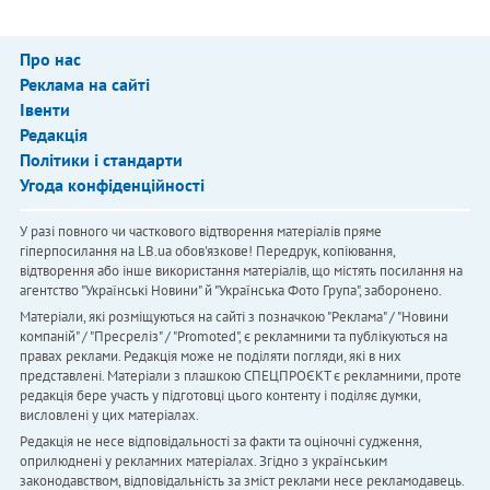
Про нас
Реклама на сайті
Івенти
Редакція
Політики і стандарти
Угода конфіденційності
У разі повного чи часткового відтворення матеріалів пряме
гіперпосилання на LB.ua обов'язкове! Передрук, копіювання,
відтворення або інше використання матеріалів, що містять посилання на
агентство "Українськi Новини" й "Українська Фото Група", заборонено.
Матеріали, які розміщуються на сайті з позначкою "Реклама" / "Новини
компаній" / "Пресреліз" / "Promoted", є рекламними та публікуються на
правах реклами. Редакція може не поділяти погляди, які в них
представлені. Матеріали з плашкою СПЕЦПРОЄКТ є рекламними, проте
редакція бере участь у підготовці цього контенту і поділяє думки,
висловлені у цих матеріалах.
Редакція не несе відповідальності за факти та оціночні судження,
оприлюднені у рекламних матеріалах. Згідно з українським
законодавством, відповідальність за зміст реклами несе рекламодавець.