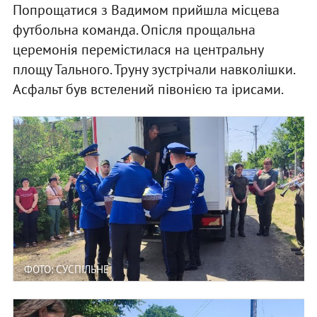
Попрощатися з Вадимом прийшла місцева
футбольна команда. Опісля прощальна
церемонія перемістилася на центральну
площу Тального. Труну зустрічали навколішки.
Асфальт був встелений півонією та ірисами.
ФОТО: СУСПІЛЬНЕ