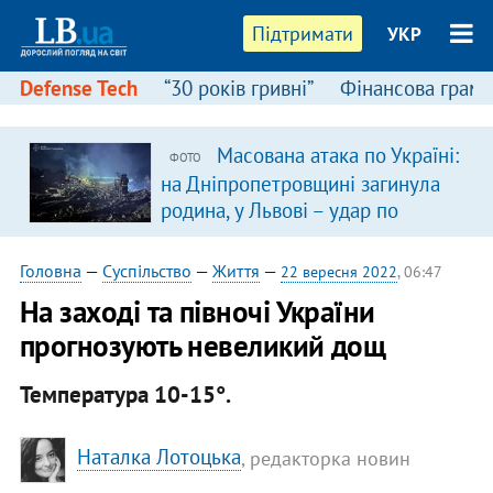
Підтримати
УКР
Defense Tech
“30 років гривні”
Фінансова грамо
Масована атака по Україні:
ФОТО
на Дніпропетровщині загинула
родина, у Львові – удар по
багатоповерхівках
(доповнюється)
Головна
—
Суспільство
—
Життя
—
22 вересня 2022
, 06:47
На заході та півночі України
прогнозують невеликий дощ
Температура 10-15°.
Наталка Лотоцька
, редакторка новин