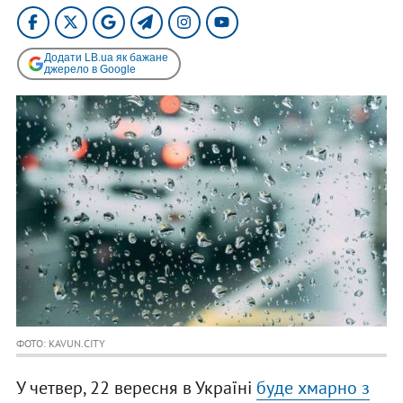
Додати LB.ua як бажане
джерело в Google
ФОТО: KAVUN.CITY
У четвер, 22 вересня в Україні
буде хмарно з