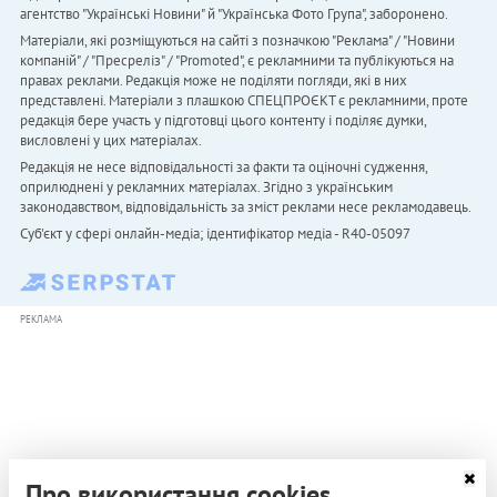
агентство "Українськi Новини" й "Українська Фото Група", заборонено.
Матеріали, які розміщуються на сайті з позначкою "Реклама" / "Новини
компаній" / "Пресреліз" / "Promoted", є рекламними та публікуються на
правах реклами. Редакція може не поділяти погляди, які в них
представлені. Матеріали з плашкою СПЕЦПРОЄКТ є рекламними, проте
редакція бере участь у підготовці цього контенту і поділяє думки,
висловлені у цих матеріалах.
Редакція не несе відповідальності за факти та оціночні судження,
оприлюднені у рекламних матеріалах. Згідно з українським
законодавством, відповідальність за зміст реклами несе рекламодавець.
Cуб'єкт у сфері онлайн-медіа; ідентифікатор медіа - R40-05097
РЕКЛАМА
Про використання cookies