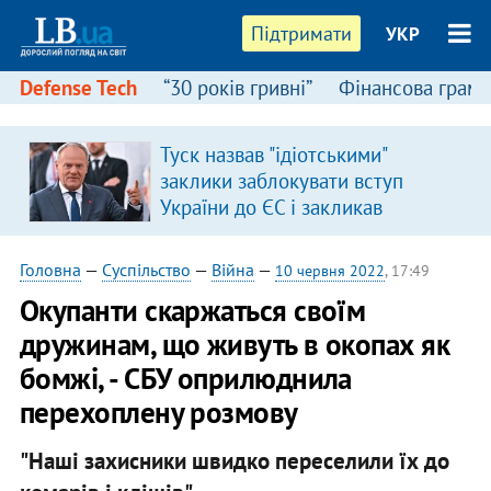
Підтримати
УКР
Defense Tech
“30 років гривні”
Фінансова грамо
Туск назвав "ідіотськими"
заклики заблокувати вступ
України до ЄС і закликав
припинити антиукраїнську
риторику
Головна
—
Суспільство
—
Війна
—
10 червня 2022
, 17:49
Окупанти скаржаться своїм
дружинам, що живуть в окопах як
бомжі, - СБУ оприлюднила
перехоплену розмову
"Наші захисники швидко переселили їх до