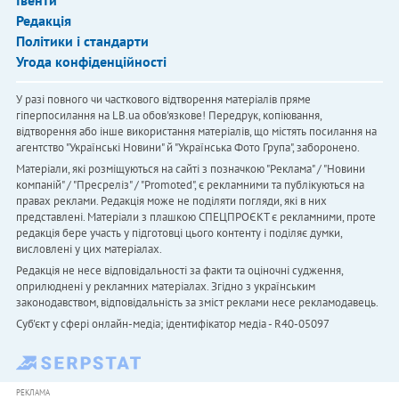
Івенти
Редакція
Політики і стандарти
Угода конфіденційності
У разі повного чи часткового відтворення матеріалів пряме
гіперпосилання на LB.ua обов'язкове! Передрук, копіювання,
відтворення або інше використання матеріалів, що містять посилання на
агентство "Українськi Новини" й "Українська Фото Група", заборонено.
Матеріали, які розміщуються на сайті з позначкою "Реклама" / "Новини
компаній" / "Пресреліз" / "Promoted", є рекламними та публікуються на
правах реклами. Редакція може не поділяти погляди, які в них
представлені. Матеріали з плашкою СПЕЦПРОЄКТ є рекламними, проте
редакція бере участь у підготовці цього контенту і поділяє думки,
висловлені у цих матеріалах.
Редакція не несе відповідальності за факти та оціночні судження,
оприлюднені у рекламних матеріалах. Згідно з українським
законодавством, відповідальність за зміст реклами несе рекламодавець.
Cуб'єкт у сфері онлайн-медіа; ідентифікатор медіа - R40-05097
РЕКЛАМА