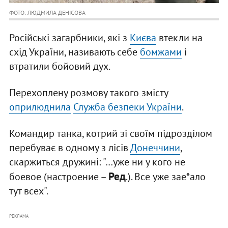
ФОТО: ЛЮДМИЛА ДЕНІСОВА
Російські загарбники, які з
Києва
втекли на
схід України, називають себе
бомжами
і
втратили бойовий дух.
Перехоплену розмову такого змісту
оприлюднила
Служба безпеки України
.
Командир танка, котрий зі своїм підрозділом
перебуває в одному з лісів
Донеччини
,
скаржиться дружині: "…уже ни у кого не
Ред
боевое (настроение –
.). Все уже зае*ало
тут всех".
РЕКЛАМА