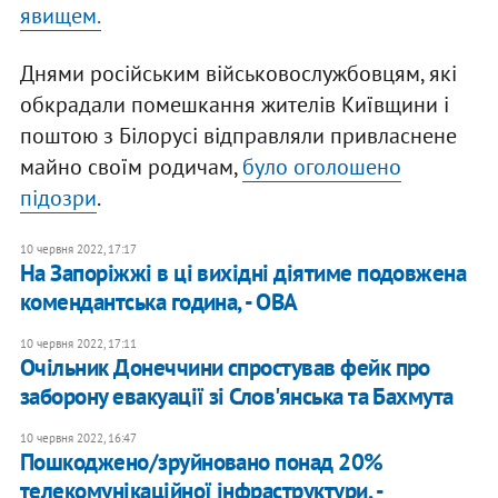
явищем.
Днями російським військовослужбовцям, які
обкрадали помешкання жителів Київщини і
поштою з Білорусі відправляли привласнене
майно своїм родичам,
було оголошено
підозри
.
10 червня 2022, 17:17
​На Запоріжжі в ці вихідні діятиме подовжена
комендантська година, - ОВА
10 червня 2022, 17:11
Очільник Донеччини спростував фейк про
заборону евакуації зі Слов'янська та Бахмута
10 червня 2022, 16:47
Пошкоджено/зруйновано понад 20%
телекомунікаційної інфраструктури, -