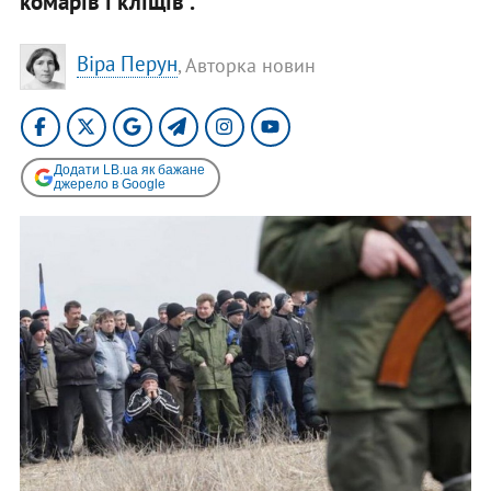
комарів і кліщів".
Віра Перун
, Авторка новин
Додати LB.ua як бажане
джерело в Google