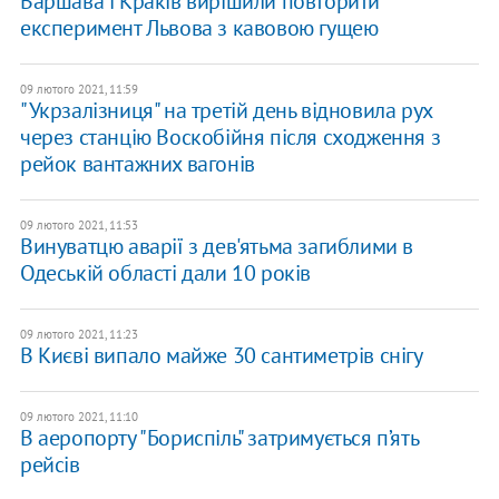
Варшава і Краків вирішили повторити
експеримент Львова з кавовою гущею
09 лютого 2021, 11:59
"Укрзалізниця" на третій день відновила рух
через станцію Воскобійня після сходження з
рейок вантажних вагонів
09 лютого 2021, 11:53
Винуватцю аварії з дев'ятьма загиблими в
Одеській області дали 10 років
09 лютого 2021, 11:23
В Києві випало майже 30 сантиметрів снігу
09 лютого 2021, 11:10
В аеропорту "Бориспіль" затримується п’ять
рейсів