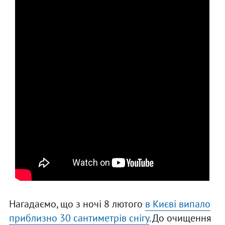
Нагадаємо, що з ночі 8 лютого
в Києві випало
приблизно 30 сантиметрів снігу
. До очищення