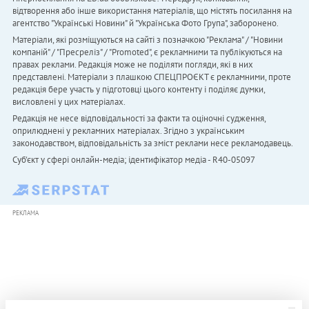
відтворення або інше використання матеріалів, що містять посилання на
агентство "Українськi Новини" й "Українська Фото Група", заборонено.
Матеріали, які розміщуються на сайті з позначкою "Реклама" / "Новини
компаній" / "Пресреліз" / "Promoted", є рекламними та публікуються на
правах реклами. Редакція може не поділяти погляди, які в них
представлені. Матеріали з плашкою СПЕЦПРОЄКТ є рекламними, проте
редакція бере участь у підготовці цього контенту і поділяє думки,
висловлені у цих матеріалах.
Редакція не несе відповідальності за факти та оціночні судження,
оприлюднені у рекламних матеріалах. Згідно з українським
законодавством, відповідальність за зміст реклами несе рекламодавець.
Cуб'єкт у сфері онлайн-медіа; ідентифікатор медіа - R40-05097
РЕКЛАМА