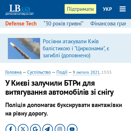
Підтримати
УКР
Defense Tech
“30 років гривні”
Фінансова грамо
Росіяни атакували Київ
балістикою і "Цирконами", є
загиблі (доповнено)
Головна
—
Суспільство
—
Події
—
9 лютого 2021
, 13:55
У Києві залучили БТРи для
витягування автомобілів зі снігу
Поліція допомагає буксирувати вантажівки
на рівну дорогу.