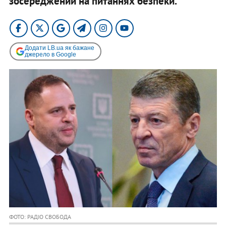
зосереджений на питаннях безпеки.
Додати LB.ua як бажане
джерело в Google
ФОТО: РАДІО СВОБОДА