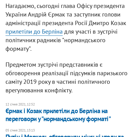
Нагадаємо, сьогодні глава Офісу президента
України Андрій Єрмак та заступник голови
адміністрації президента Росії Дмитро Козак
прилетіли до Берліна
для участі в зустрічі
політичних радників "нормандського
формату".
Предметом зустрічі представників є
обговорення реалізації підсумків паризького
саміту 2019 року в частині політичного
врегулювання конфлікту.
12 січня 2021, 12:52
Єрмак і Козак прилетіли до Берліна на
переговори у "нормандському форматі"
05 січня 2021, 13:13
Путін і Меркель обговорили мінські угоди та