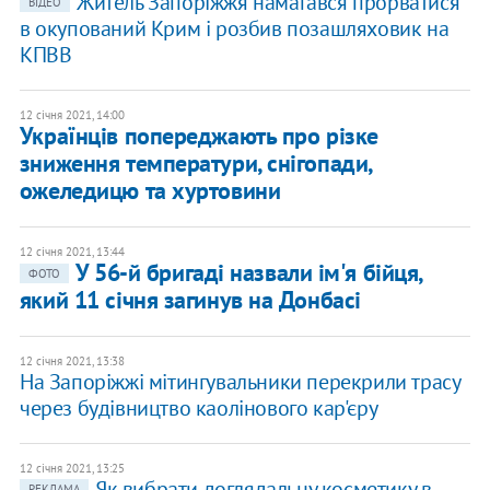
Житель Запоріжжя намагався прорватися
ВІДЕО
в окупований Крим і розбив позашляховик на
КПВВ
12 січня 2021, 14:00
Українців попереджають про різке
зниження температури, снігопади,
ожеледицю та хуртовини
12 січня 2021, 13:44
У 56-й бригаді назвали ім'я бійця,
ФОТО
який 11 січня загинув на Донбасі
12 січня 2021, 13:38
На Запоріжжі мітингувальники перекрили трасу
через будівництво каолінового кар'єру
12 січня 2021, 13:25
Як вибрати доглядальну косметику в
РЕКЛАМА