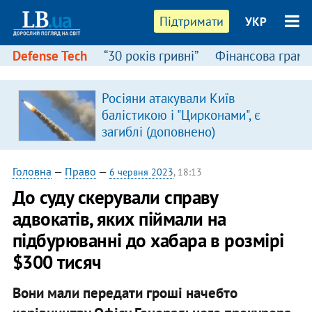
Підтримати
УКР
Defense Tech
“30 років гривні”
Фінансова грамо
Росіяни атакували Київ
балістикою і "Цирконами", є
загиблі (доповнено)
Головна
—
Право
—
6 червня 2023
, 18:13
​До суду скерували справу
адвокатів, яких піймали на
підбурюванні до хабара в розмірі
$300 тисяч
Вони мали передати гроші начебто