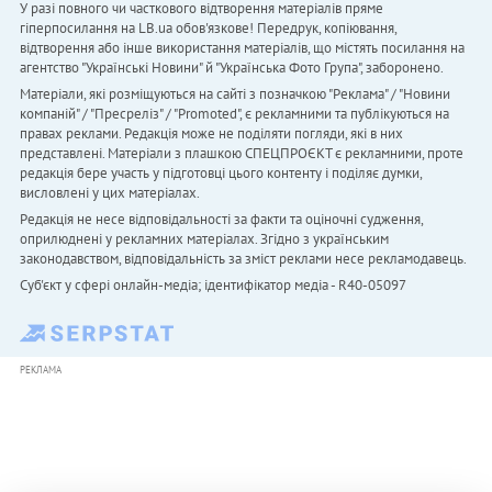
У разі повного чи часткового відтворення матеріалів пряме
гіперпосилання на LB.ua обов'язкове! Передрук, копіювання,
відтворення або інше використання матеріалів, що містять посилання на
агентство "Українськi Новини" й "Українська Фото Група", заборонено.
Матеріали, які розміщуються на сайті з позначкою "Реклама" / "Новини
компаній" / "Пресреліз" / "Promoted", є рекламними та публікуються на
правах реклами. Редакція може не поділяти погляди, які в них
представлені. Матеріали з плашкою СПЕЦПРОЄКТ є рекламними, проте
редакція бере участь у підготовці цього контенту і поділяє думки,
висловлені у цих матеріалах.
Редакція не несе відповідальності за факти та оціночні судження,
оприлюднені у рекламних матеріалах. Згідно з українським
законодавством, відповідальність за зміст реклами несе рекламодавець.
Cуб'єкт у сфері онлайн-медіа; ідентифікатор медіа - R40-05097
РЕКЛАМА