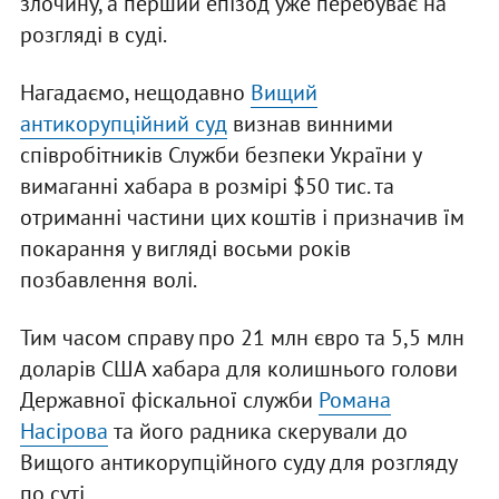
злочину, а перший епізод уже перебуває на
розгляді в суді.
Нагадаємо, нещодавно
Вищий
антикорупційний суд
визнав винними
співробітників Служби безпеки України у
вимаганні хабара в розмірі $50 тис. та
отриманні частини цих коштів і призначив їм
покарання у вигляді восьми років
позбавлення волі.
Тим часом справу про 21 млн євро та 5,5 млн
доларів США хабара для колишнього голови
Державної фіскальної служби
Романа
Насірова
та його радника скерували до
Вищого антикорупційного суду для розгляду
по суті.