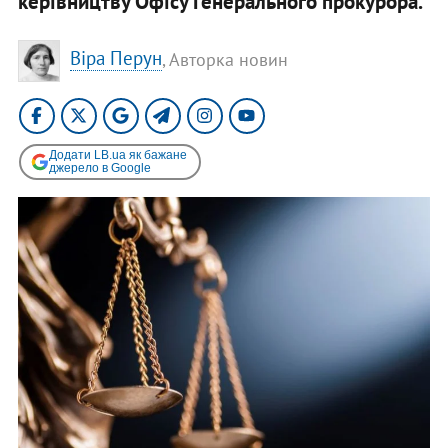
керівництву Офісу Генерального прокурора.
Віра Перун
, Авторка новин
Додати LB.ua як бажане
джерело в Google