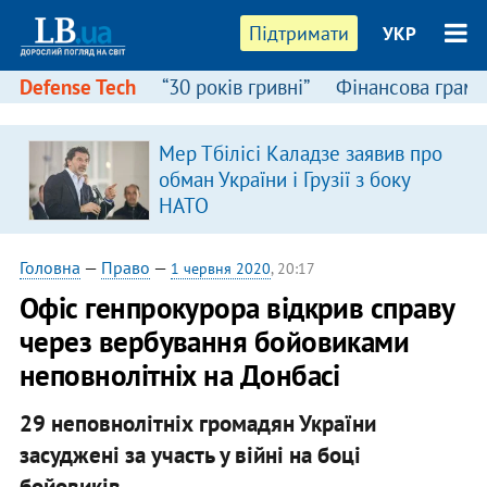
Підтримати
УКР
Defense Tech
“30 років гривні”
Фінансова грамо
Мер Тбілісі Каладзе заявив про
обман України і Грузії з боку
НАТО
Головна
—
Право
—
1 червня 2020
, 20:17
Офіс генпрокурора відкрив справу
через вербування бойовиками
неповнолітніх на Донбасі
29 неповнолітніх громадян України
засуджені за участь у війні на боці
бойовиків.