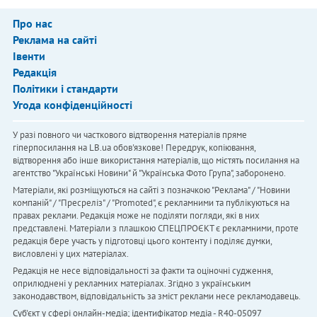
Про нас
Реклама на сайті
Івенти
Редакція
Політики і стандарти
Угода конфіденційності
У разі повного чи часткового відтворення матеріалів пряме
гіперпосилання на LB.ua обов'язкове! Передрук, копіювання,
відтворення або інше використання матеріалів, що містять посилання на
агентство "Українськi Новини" й "Українська Фото Група", заборонено.
Матеріали, які розміщуються на сайті з позначкою "Реклама" / "Новини
компаній" / "Пресреліз" / "Promoted", є рекламними та публікуються на
правах реклами. Редакція може не поділяти погляди, які в них
представлені. Матеріали з плашкою СПЕЦПРОЄКТ є рекламними, проте
редакція бере участь у підготовці цього контенту і поділяє думки,
висловлені у цих матеріалах.
Редакція не несе відповідальності за факти та оціночні судження,
оприлюднені у рекламних матеріалах. Згідно з українським
законодавством, відповідальність за зміст реклами несе рекламодавець.
Cуб'єкт у сфері онлайн-медіа; ідентифікатор медіа - R40-05097