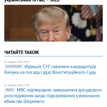
ЧИТАЙТЕ ТАКОЖ
01 червня 2020, 19:53
Фракція "СН" схвалила кандидатуру
ЕКСКЛЮЗИВ
Кичуна на посаду судді Конституційного Суду
01 червня 2020, 17:30
МВС підтвердило завершення досудового
ВІДЕО
розслідування щодо підозрюваних у виконанні
вбивства Шеремета