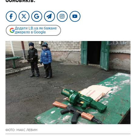
Додати LB.ua як бажане
джерело в Google
ФОТО: МАКС ЛЕВИН