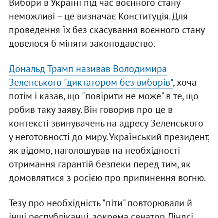
Вибори в Україні під час воєнного стану
неможливі – це визначає Конституція. Для
проведення їх без скасування воєнного стану
довелося б міняти законодавство.
Дональд Трамп називав Володимира
Зеленського "диктатором без виборів"
, хоча
потім і казав, що "повірити не може" в те, що
робив таку заяву. Він говорив про це в
контексті звинувачень на адресу Зеленського
у неготовності до миру. Український президент,
як відомо, наголошував на необхідності
отримання гарантій безпеки перед тим, як
домовлятися з росією про припинення вогню.
Тезу про необхідність "піти" повторювали й
інші республіканці, зокрема сенатор Ліндсі