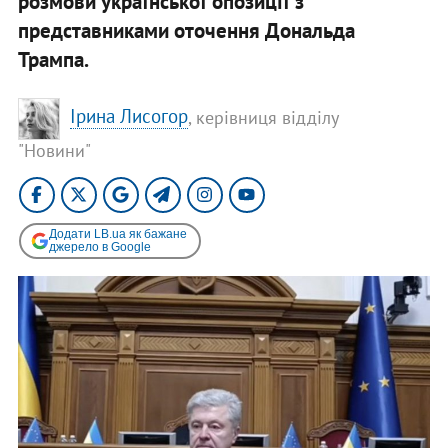
розмови української опозиції з
представниками оточення Дональда
Трампа.
Ірина Лисогор
, керівниця відділу
"Новини"
Додати LB.ua як бажане
джерело в Google