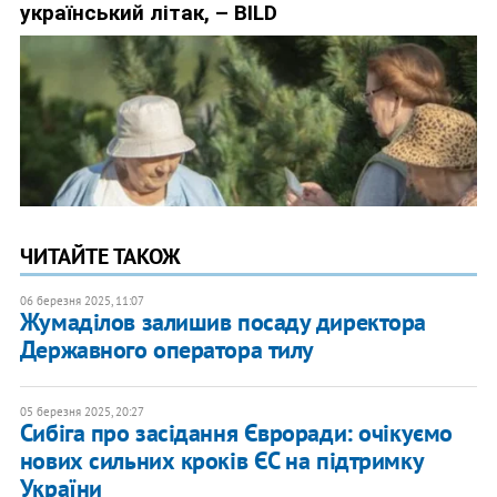
ЧИТАЙТЕ ТАКОЖ
06 березня 2025, 11:07
Жумаділов залишив посаду директора
Державного оператора тилу
05 березня 2025, 20:27
Сибіга про засідання Євроради: очікуємо
нових сильних кроків ЄС на підтримку
України