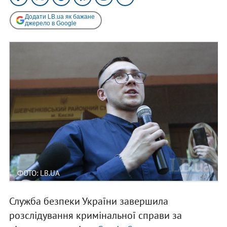
Додати LB.ua як бажане
джерело в Google
ФОТО: LB.UA
Служба безпеки України завершила
розслідування кримінальної справи за