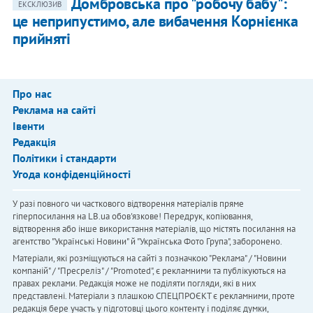
Домбровська про "робочу бабу":
ЕКСКЛЮЗИВ
це неприпустимо, але вибачення Корнієнка
прийняті
Про нас
Реклама на сайті
Івенти
Редакція
Політики і стандарти
Угода конфіденційності
У разі повного чи часткового відтворення матеріалів пряме
гіперпосилання на LB.ua обов'язкове! Передрук, копіювання,
відтворення або інше використання матеріалів, що містять посилання на
агентство "Українськi Новини" й "Українська Фото Група", заборонено.
Матеріали, які розміщуються на сайті з позначкою "Реклама" / "Новини
компаній" / "Пресреліз" / "Promoted", є рекламними та публікуються на
правах реклами. Редакція може не поділяти погляди, які в них
представлені. Матеріали з плашкою СПЕЦПРОЄКТ є рекламними, проте
редакція бере участь у підготовці цього контенту і поділяє думки,