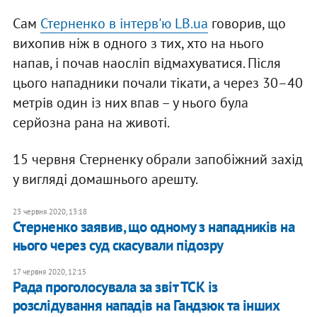
Сам
Стерненко в інтерв'ю LB.ua
говорив, що
вихопив ніж в одного з тих, хто на нього
напав, і почав наосліп відмахуватися. Після
цього нападники почали тікати, а через 30–40
метрів один із них впав – у нього була
серйозна рана на животі.
15 червня Стерненку обрали запобіжний захід
у вигляді домашнього арешту.
23 червня 2020, 13:18
Стерненко заявив, що одному з нападників на
нього через суд скасували підозру
17 червня 2020, 12:15
Рада проголосувала за звіт ТСК із
розслідування нападів на Гандзюк та інших