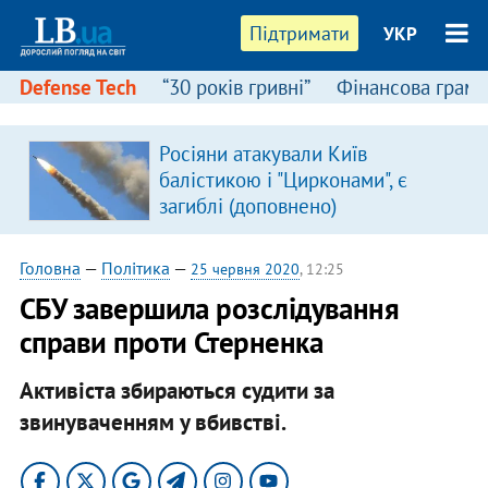
Підтримати
УКР
Defense Tech
“30 років гривні”
Фінансова грамо
Росіяни атакували Київ
в
балістикою і "Цирконами", є
загиблі (доповнено)
Головна
—
Політика
—
25 червня 2020
, 12:25
СБУ завершила розслідування
справи проти Стерненка
Активіста збираються судити за
звинуваченням у вбивстві.