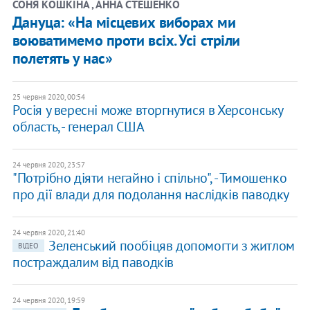
СОНЯ КОШКІНА , АННА СТЕШЕНКО
Дануца: «На місцевих виборах ми
воюватимемо проти всіх. Усі стріли
полетять у нас»
25 червня 2020, 00:54
Росія у вересні може вторгнутися в Херсонську
область, - генерал США
24 червня 2020, 23:57
​"Потрібно діяти негайно і спільно", - Тимошенко
про дії влади для подолання наслідків паводку
24 червня 2020, 21:40
Зеленський пообіцяв допомогти з житлом
ВІДЕО
постраждалим від паводків
24 червня 2020, 19:59