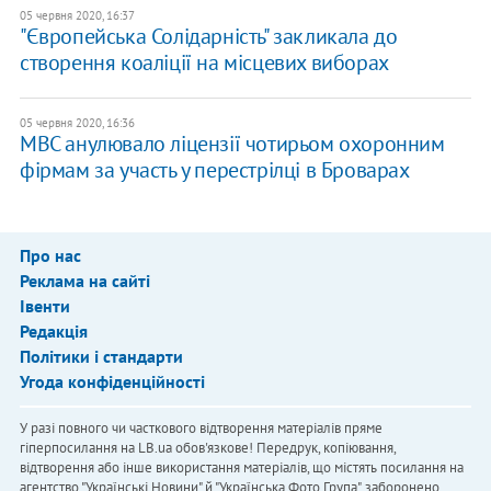
05 червня 2020, 16:37
"Європейська Солідарність" закликала до
створення коаліції на місцевих виборах
05 червня 2020, 16:36
МВС анулювало ліцензії чотирьом охоронним
фірмам за участь у перестрілці в Броварах
Про нас
Реклама на сайті
Івенти
Редакція
Політики і стандарти
Угода конфіденційності
У разі повного чи часткового відтворення матеріалів пряме
гіперпосилання на LB.ua обов'язкове! Передрук, копіювання,
відтворення або інше використання матеріалів, що містять посилання на
агентство "Українськi Новини" й "Українська Фото Група", заборонено.