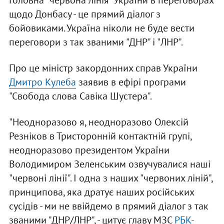
Головна "червона лінія" України в переговорах
щодо Донбасу - це прямий діалог з
бойовиками. Україна ніколи не буде вести
переговори з так званими "ДНР" і "ЛНР".
Про це міністр закордонних справ України
Дмитро Кулеба
заявив в ефірі програми
"Свобода слова Савіка Шустера".
"Неодноразово я, неодноразово Олексій
Резніков в Тристоронній контактній групі,
неодноразово президентом України
Володимиром Зеленським озвучувалися наші
"червоні лінії". І одна з наших "червоних ліній",
принципова, яка дратує наших російських
сусідів - ми не ввійдемо в прямий діалог з так
званими "ДНР/ЛНР", - цитує главу МЗС
РБК-