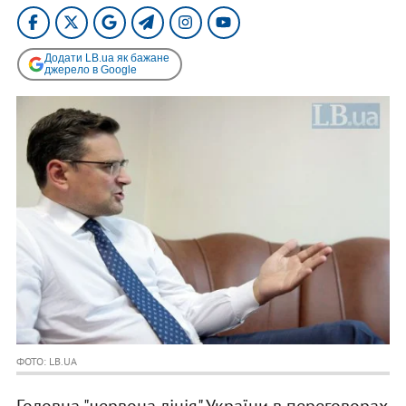
Додати LB.ua як бажане
джерело в Google
ФОТО: LB.UA