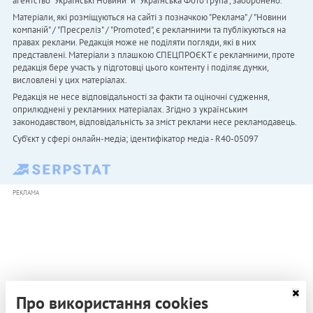
агентство "Українськi Новини" й "Українська Фото Група", заборонено.
Матеріали, які розміщуються на сайті з позначкою "Реклама" / "Новини
компаній" / "Пресреліз" / "Promoted", є рекламними та публікуються на
правах реклами. Редакція може не поділяти погляди, які в них
представлені. Матеріали з плашкою СПЕЦПРОЄКТ є рекламними, проте
редакція бере участь у підготовці цього контенту і поділяє думки,
висловлені у цих матеріалах.
Редакція не несе відповідальності за факти та оціночні судження,
оприлюднені у рекламних матеріалах. Згідно з українським
законодавством, відповідальність за зміст реклами несе рекламодавець.
Cуб'єкт у сфері онлайн-медіа; ідентифікатор медіа - R40-05097
РЕКЛАМА
Про використання cookies