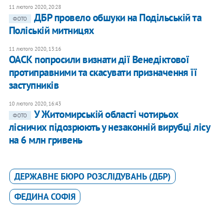
11 лютого 2020, 20:28
ДБР провело обшуки на Подільській та
ФОТО
Поліській митницях
11 лютого 2020, 13:16
ОАСК попросили визнати дії Венедіктової
протиправними та скасувати призначення її
заступників
10 лютого 2020, 16:43
У Житомирській області чотирьох
ФОТО
лісничих підозрюють у незаконній вирубці лісу
на 6 млн гривень
ДЕРЖАВНЕ БЮРО РОЗСЛІДУВАНЬ (ДБР)
ФЕДИНА СОФІЯ