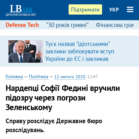
Підтримати
УКР
Defense Tech
“30 років гривні”
Фінансова грамо
Туск назвав "ідіотськими"
заклики заблокувати вступ
України до ЄС і закликав
припинити антиукраїнську
риторику
Головна
—
Політика
—
12 лютого 2020
, 12:47
Нардепці Софії Федині вручили
підозру через погрози
Зеленському
Справу розслідує Державне бюро
розслідувань.