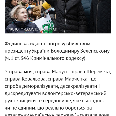
ФОТО: МИХАЙЛО ПАЛІНЧАК
Федині закидають погрозу вбивством
президенту України Володимиру Зеленському
(ч. 1 ст. 346 Кримінального кодексу).
"Справа моя, справа Марусі, справа Шеремета,
справа Ковальова, справа Марченка - це
спроба деморалізувати, десакралізувати і
дискредитувати волонтерсько-ветеранський
рух і знищити те середовище, яке сьогодні є
чи не єдиним, що реально бореться за
незалежну українську державу", - сказала вона.