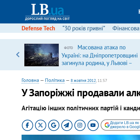
Defense Tech
“30 років гривні”
Фінансова
ою
Масована атака по
ФОТО
пЛА. Є
Україні: на Дніпропетровщині
лено)
загинула родина, у Львові –
удар по багатоповерхівках
(доповнюється)
Головна
—
Політика
—
8 жовтня 2012
, 11:57
У Запоріжжі продавали ал
Агітацію інших політичних партій і кан
Додати LB.ua як
джерело в Googl