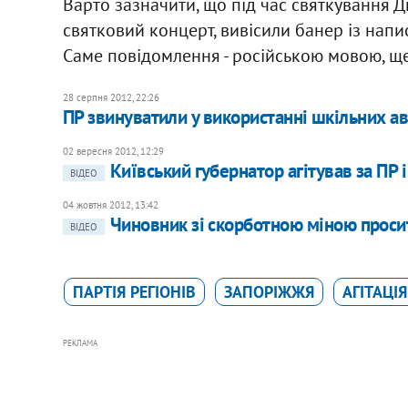
Варто зазначити, що під час святкування Д
святковий концерт, вивісили банер із напис
Саме повідомлення - російською мовою, ще
28 серпня 2012, 22:26
ПР звинуватили у використанні шкільних авт
02 вересня 2012, 12:29
Київський губернатор агітував за ПР 
ВІДЕО
04 жовтня 2012, 13:42
Чиновник зі скорботною міною просит
ВІДЕО
ПАРТІЯ РЕГІОНІВ
ЗАПОРІЖЖЯ
АГІТАЦІЯ
РЕКЛАМА