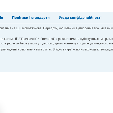
ія
Політики і стандарти
Угода конфіденційності
силання на LB.ua обов'язкове! Передрук, копіювання, відтворення або інше вико
ни компаній" / "Пресреліз" / "Promoted", є рекламними та публікуються на права
 редакція бере участь у підготовці цього контенту і поділяє думки, висловле
 оприлюднені у рекламних матеріалах. Згідно з українським законодавством, від