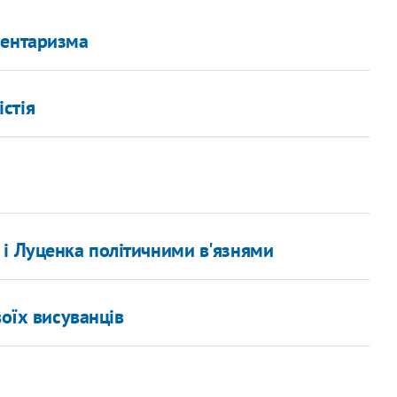
ментаризма
стія
 і Луценка політичними в'язнями
воїх висуванців