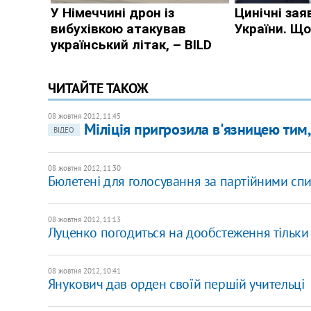
ЧИТАЙТЕ ТАКОЖ
08 жовтня 2012, 11:45
Міліція пригрозила в'язницею тим,
ВІДЕО
08 жовтня 2012, 11:30
Бюлетені для голосування за партійними сп
08 жовтня 2012, 11:13
Луценко погодиться на дообстеження тільки 
08 жовтня 2012, 10:41
Янукович дав орден своїй першій учительці