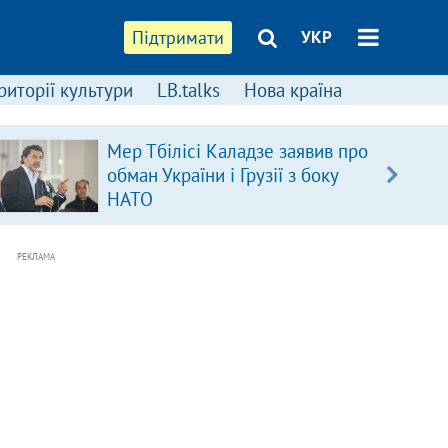
Підтримати
УКР
риторії культури
LB.talks
Нова країна
Мер Тбілісі Каладзе заявив про
обман України і Грузії з боку
НАТО
РЕКЛАМА