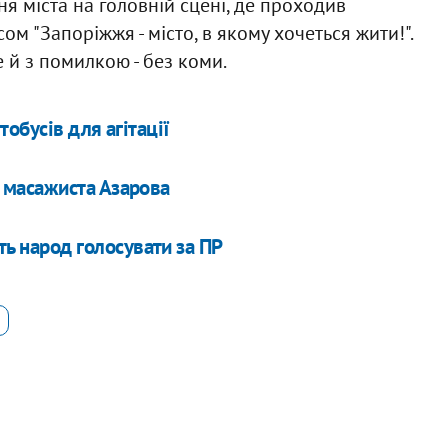
ня міста на головній сцені, де проходив
ом "Запоріжжя - місто, в якому хочеться жити!".
 й з помилкою - без коми.
обусів для агітації
і масажиста Азарова
ь народ голосувати за ПР