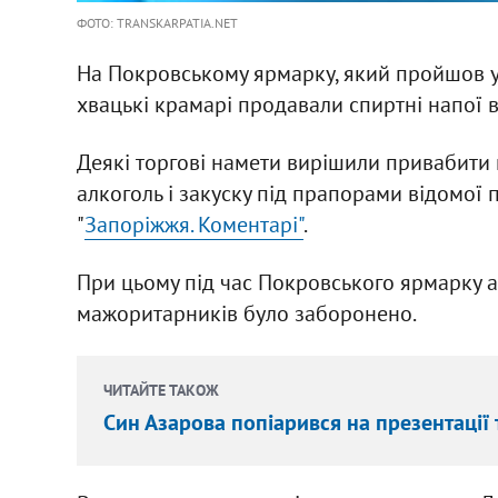
ФОТО: TRANSKARPATIA.NET
На Покровському ярмарку, який пройшов у 
хвацькі крамарі продавали спиртні напої в
Деякі торгові намети вирішили привабити 
алкоголь і закуску під прапорами відомої по
"
Запоріжжя. Коментарі"
.
При цьому під час Покровського ярмарку аг
мажоритарників було заборонено.
ЧИТАЙТЕ ТАКОЖ
Син Азарова попіарився на презентації 