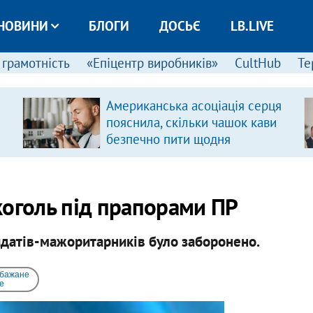
НОВИНИ
БЛОГИ
ДОСЬЄ
LB.LIVE
 грамотність
«Епіцентр виробників»
CultHub
Те
Американська асоціація серця
пояснила, скільки чашок кави
безпечно пити щодня
коголь під прапорами ПР
дидатів-мажоритарників було заборонено.
 бажане
e