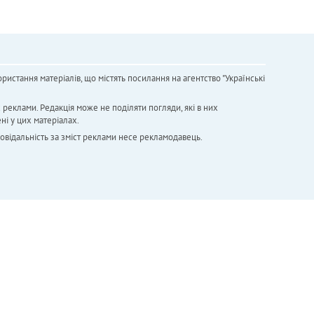
ристання матеріалів, що містять посилання на агентство "Українськi
х реклами. Редакція може не поділяти погляди, які в них
ні у цих матеріалах.
повідальність за зміст реклами несе рекламодавець.