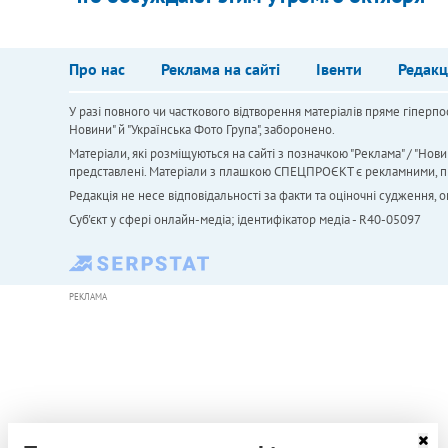
Про нас
Реклама на сайті
Івенти
Редакц
У разі повного чи часткового відтворення матеріалів пряме гіперпо
Новини" й "Українська Фото Група", заборонено.
Матеріали, які розміщуються на сайті з позначкою "Реклама" / "Нови
представлені. Матеріали з плашкою СПЕЦПРОЄКТ є рекламними, проте
Редакція не несе відповідальності за факти та оціночні судження,
Cуб'єкт у сфері онлайн-медіа; ідентифікатор медіа - R40-05097
РЕКЛАМА