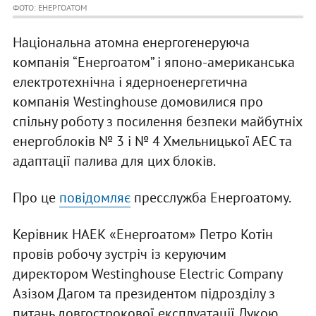
ФОТО: ЕНЕРГОАТОМ
Національна атомна енергогенеруюча
компанія “Енергоатом” і японо-американська
електротехнічна і ядерноенергетична
компанія Westinghouse домовилися про
спільну роботу з посилення безпеки майбутніх
енергоблоків № 3 і № 4 Хмельницької АЕС та
адаптації палива для цих блоків.
Про це
повідомляє
пресслужба Енергоатому.
Керівник НАЕК «Енергоатом» Петро Котін
провів робочу зустріч із керуючим
директором Westinghouse Electric Company
Азізом Дагом та президентом підрозділу з
питань довгострокової експлуатації Лукою