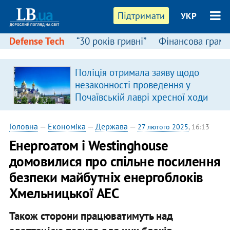
Підтримати
УКР
Defense Tech
“30 років гривні”
Фінансова грамо
Поліція отримала заяву щодо
незаконності проведення у
Почаївській лаврі хресної ходи
Головна
—
Економіка
—
Держава
—
27 лютого 2025
, 16:13
Енергоатом і Westinghouse
домовилися про спільне посилення
безпеки майбутніх енергоблоків
Хмельницької АЕС
Також сторони працюватимуть над