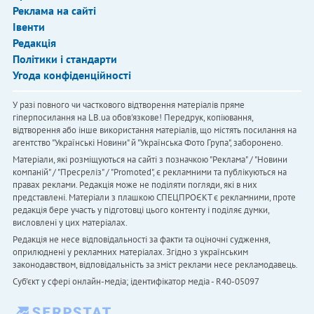
Реклама на сайті
Івенти
Редакція
Політики і стандарти
Угода конфіденційності
У разі повного чи часткового відтворення матеріалів пряме
гіперпосилання на LB.ua обов'язкове! Передрук, копіювання,
відтворення або інше використання матеріалів, що містять посилання на
агентство "Українськi Новини" й "Українська Фото Група", заборонено.
Матеріали, які розміщуються на сайті з позначкою "Реклама" / "Новини
компаній" / "Пресреліз" / "Promoted", є рекламними та публікуються на
правах реклами. Редакція може не поділяти погляди, які в них
представлені. Матеріали з плашкою СПЕЦПРОЄКТ є рекламними, проте
редакція бере участь у підготовці цього контенту і поділяє думки,
висловлені у цих матеріалах.
Редакція не несе відповідальності за факти та оціночні судження,
оприлюднені у рекламних матеріалах. Згідно з українським
законодавством, відповідальність за зміст реклами несе рекламодавець.
Cуб'єкт у сфері онлайн-медіа; ідентифікатор медіа - R40-05097