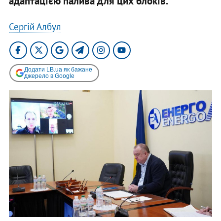
адаптацією палива для цих блоків.
Сергій Албул
Додати LB.ua як бажане
джерело в Google