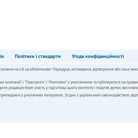
ія
Політики і стандарти
Угода конфіденційності
силання на LB.ua обов'язкове! Передрук, копіювання, відтворення або інше вико
ни компаній" / "Пресреліз" / "Promoted", є рекламними та публікуються на права
 редакція бере участь у підготовці цього контенту і поділяє думки, висловле
 оприлюднені у рекламних матеріалах. Згідно з українським законодавством, від