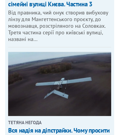
сімейні вулиці Києва. Частина 3
Від правника, чий онук створив вибухову
лінзу для Мангеттенського проєкту, до
мовознавця, розстріляного на Соловках.
Третя частина серії про київські вулиці,
названі на…
ТЕТЯНА НЕГОДА
Вся надія на діпстрайки. Чому просити