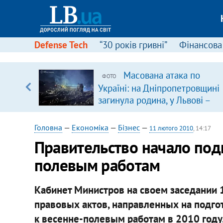
Defense Tech
“30 років гривні”
Фінансова
Масована атака по
ФОТО
, є
Україні: на Дніпропетровщині
загинула родина, у Львові –
удар по багатоповерхівках
(доповнюється)
Головна
—
Економіка
—
Бізнес
—
11 лютого 2010
, 14:17
Правительство начало подг
полевым работам
Кабинет Министров на своем заседании
правовых актов, направленных на подг
к весенне-полевым работам в 2010 году