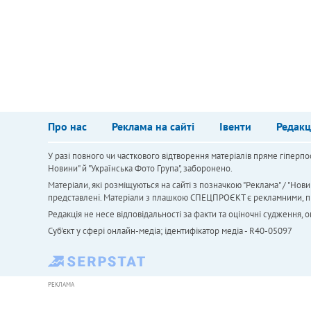
Про нас
Реклама на сайті
Івенти
Редакц
У разі повного чи часткового відтворення матеріалів пряме гіперпо
Новини" й "Українська Фото Група", заборонено.
Матеріали, які розміщуються на сайті з позначкою "Реклама" / "Нови
представлені. Матеріали з плашкою СПЕЦПРОЄКТ є рекламними, проте
Редакція не несе відповідальності за факти та оціночні судження,
Cуб'єкт у сфері онлайн-медіа; ідентифікатор медіа - R40-05097
РЕКЛАМА