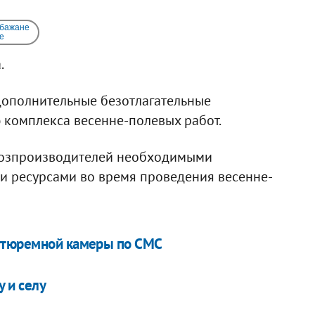
 бажане
e
.
дополнительные безотлагательные
 комплекса весенне-полевых работ.
ьхозпроизводителей необходимыми
 ресурсами во время проведения весенне-
з тюремной камеры по СМС
 и селу