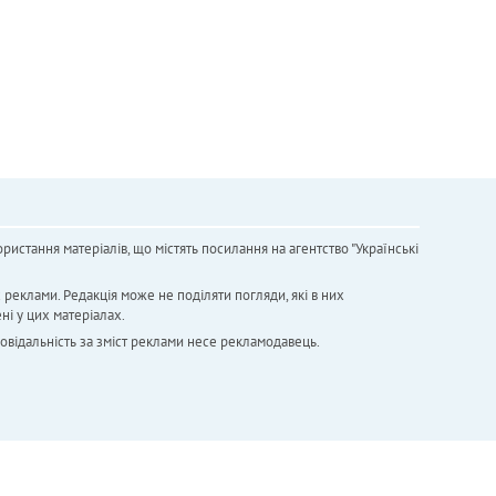
ристання матеріалів, що містять посилання на агентство "Українськi
х реклами. Редакція може не поділяти погляди, які в них
ні у цих матеріалах.
повідальність за зміст реклами несе рекламодавець.