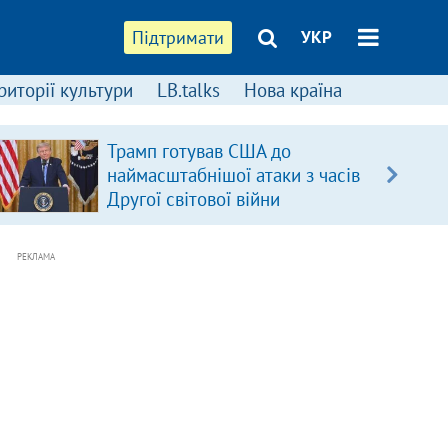
Підтримати
УКР
риторії культури
LB.talks
Нова країна
Трамп готував США до
наймасштабнішої атаки з часів
Другої світової війни
РЕКЛАМА