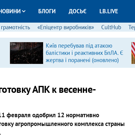
НОВИНИ
БЛОГИ
ДОСЬЄ
LB.LIVE
 грамотність
«Епіцентр виробників»
CultHub
Те
Київ перебував під атакою
балістики і реактивних БпЛА. Є
жертва і поранені (оновлено)
отовку АПК к весенне-
 11 февраля одобрил 12 нормативно
отовку агропромышленного комплекса страны
.