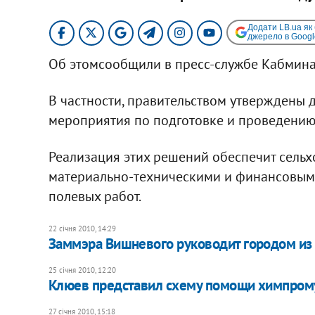
Додати LB.ua як
джерело в Googl
Об этомсообщили в пресс-службе Кабмина
В частности, правительством утверждены 
мероприятия по подготовке и проведению
Реализация этих решений обеспечит сел
материально-техническими и финансовыми
полевых работ.
22 січня 2010, 14:29
Заммэра Вишневого руководит городом и
25 січня 2010, 12:20
Клюев представил схему помощи химпрому
27 січня 2010, 15:18