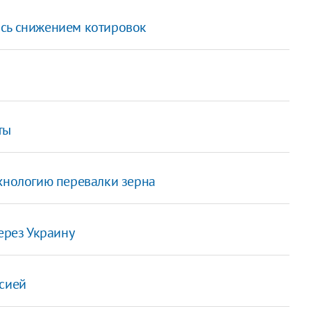
ись снижением котировок
ты
ехнологию перевалки зерна
ерез Украину
ссией