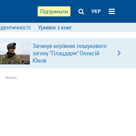
Підтримати
УКР
ідентичності
Уривки з книг
Загинув керівник пошукового
загону "Плацдарм" Олексій
Юков
РЕКЛАМА