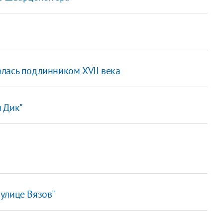
лась подлинником XVII века
 Дик"
улице Вязов"