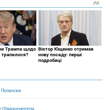
е Полански
е Шварценеггера