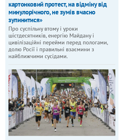
картонковий протест, на відміну від
минулорічного, не зумів вчасно
зупинитися»
Про суспільну втому і уроки
шістдесятників, енергію Майдану і
цивілізаційні перейми перед пологами,
долю Росії і правильні взаємини з
найближчими сусідами.