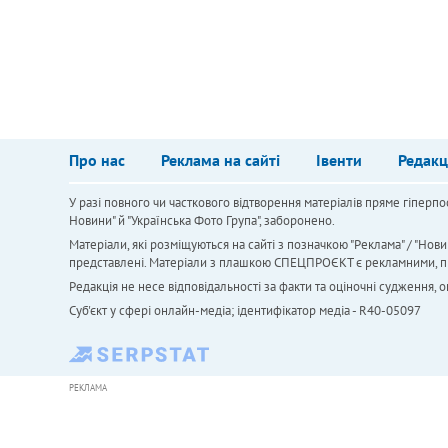
Про нас
Реклама на сайті
Івенти
Редакц
У разі повного чи часткового відтворення матеріалів пряме гіперпо
Новини" й "Українська Фото Група", заборонено.
Матеріали, які розміщуються на сайті з позначкою "Реклама" / "Нови
представлені. Матеріали з плашкою СПЕЦПРОЄКТ є рекламними, проте
Редакція не несе відповідальності за факти та оціночні судження,
Cуб'єкт у сфері онлайн-медіа; ідентифікатор медіа - R40-05097
РЕКЛАМА