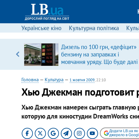
Українське кіно
Культурна політика
Культ
ою
Дизель по 100 грн, «дефіцит»
пЛА. Є
бензину на заправках і
лено)
мовчання уряду. Що буде далі
цінами на пальне?
Головна
—
Культура
—
1 жовтня 2009
, 22:10
Хью Джекман подготовит р
Хью Джекман намерен сыграть главную ро
которую для киностудии DreamWorks сни
Додати LB.ua як
джерело в Googl