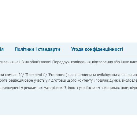
ія
Політики і стандарти
Угода конфіденційності
силання на LB.ua обов'язкове! Передрук, копіювання, відтворення або інше вико
ни компаній" / "Пресреліз" / "Promoted", є рекламними та публікуються на права
 редакція бере участь у підготовці цього контенту і поділяє думки, висловле
 оприлюднені у рекламних матеріалах. Згідно з українським законодавством, від