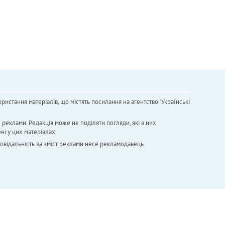
ристання матеріалів, що містять посилання на агентство "Українськi
х реклами. Редакція може не поділяти погляди, які в них
ні у цих матеріалах.
повідальність за зміст реклами несе рекламодавець.