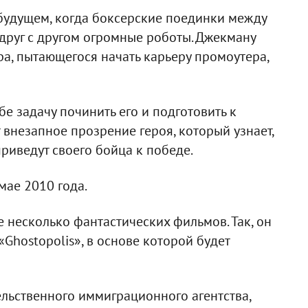
будущем, когда боксерские поединки между
друг с другом огромные роботы. Джекману
ра, пытающегося начать карьеру промоутера,
бе задачу починить его и подготовить к
внезапное прозрение героя, который узнает,
 приведут своего бойца к победе.
мае 2010 года.
 несколько фантастических фильмов. Так, он
«Ghostopolis», в основе которой будет
ельственного иммиграционного агентства,