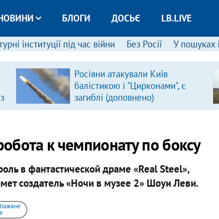
НОВИНИ
БЛОГИ
ДОСЬЄ
LB.LIVE
урні інституції під час війни
Без Росії
У пошуках 
Росіяни атакували Київ
балістикою і "Цирконами", є
 з
загиблі (доповнено)
обота к чемпионату по боксу
ль в фантастической драме «Real Steel»,
мет создатель «Ночи в музее 2» Шоун Леви.
 бажане
e