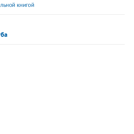
ельной книгой
уба