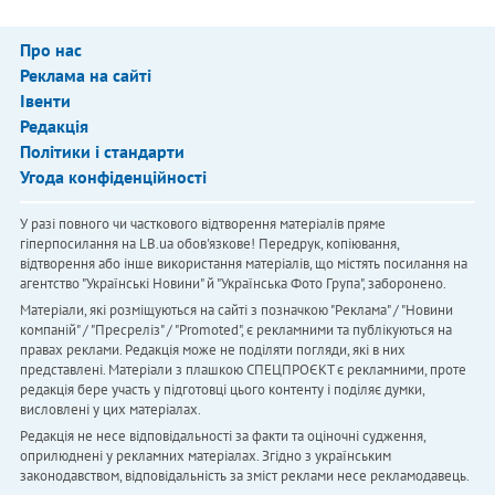
Про нас
Реклама на сайті
Івенти
Редакція
Політики і стандарти
Угода конфіденційності
У разі повного чи часткового відтворення матеріалів пряме
гіперпосилання на LB.ua обов'язкове! Передрук, копіювання,
відтворення або інше використання матеріалів, що містять посилання на
агентство "Українськi Новини" й "Українська Фото Група", заборонено.
Матеріали, які розміщуються на сайті з позначкою "Реклама" / "Новини
компаній" / "Пресреліз" / "Promoted", є рекламними та публікуються на
правах реклами. Редакція може не поділяти погляди, які в них
представлені. Матеріали з плашкою СПЕЦПРОЄКТ є рекламними, проте
редакція бере участь у підготовці цього контенту і поділяє думки,
висловлені у цих матеріалах.
Редакція не несе відповідальності за факти та оціночні судження,
оприлюднені у рекламних матеріалах. Згідно з українським
законодавством, відповідальність за зміст реклами несе рекламодавець.