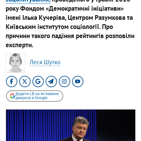
року Фондом «Демократичні ініціативи»
імені Ілька Кучеріва, Центром Разумкова та
Київським інститутом соціології. Про
причини такого падіння рейтингів розповіли
експерти.
Леся Шутко
Додати LB.ua як бажане
джерело в Google