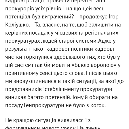
кадрові ротації, провести переатестації
прокурорів усіх рівнів. І на що цей весь
потенціал був витрачений? – продовжує Ігор
Коліушко. – Та, власне, на те, щоб залишити на
керівних посадах у місцевих та регіональних
прокуратурах людей старої системи. Адже у
результаті такої кадрової політики кадрові
чистки торкнулися здебільшого тих, хто був у
цій системі так би мовити «білою вороною» у
позитивному сенсі цього слова. І після цього
ми знову опинилися в такій ситуації, за якої до
представників істеблішменту прокуратури
виникає багато претензій. Тому й обирати на
посаду Генпрокуратури не було з кого».
Не кращою ситуація виявилася і з
формуванням нового уряду. На думку