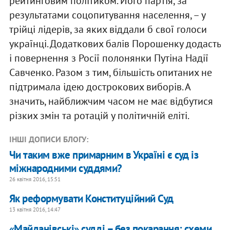
рейтинговим політиком. Його партія, за
результатами соцопитування населення, – у
трійці лідерів, за яких віддали б свої голоси
українці. Додаткових балів Порошенку додасть
і повернення з Росії полонянки Путіна Надії
Савченко. Разом з тим, більшість опитаних не
підтримала ідею дострокових виборів. А
значить, найближчим часом не має відбутися
різких змін та ротацій у політичній еліті.
ІНШІ ДОПИСИ БЛОГУ:
Чи таким вже примарним в Україні є суд із
міжнародними суддями?
26 квітня 2016, 15:51
Як реформувати Конституційний Суд
13 квітня 2016, 14:47
«Майданівські» судді – без покарання: схеми