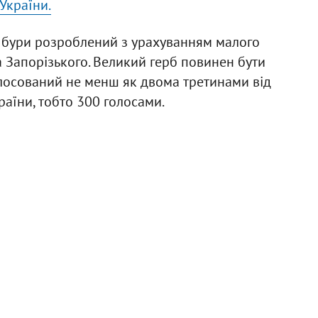
України.
 бури розроблений з урахуванням малого
а Запорізького. Великий герб повинен бути
олосований не менш як двома третинами від
раїни, тобто 300 голосами.