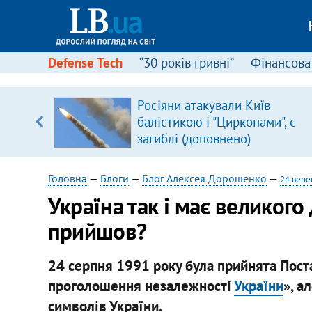
Defense Tech
“30 років гривні”
Фінансова
Росіяни атакували Київ
уп
балістикою і "Цирконами", є
загиблі (доповнено)
ку
Головна
—
Блоги
—
Блог Алексея Дорошенко
—
24 вере
Україна так і має великог
прийшов?
24 серпня 1991 року була прийнята Пос
проголошення незалежності
України
», а
символів України.