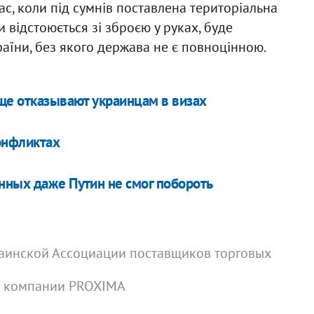
ас, коли під сумнів поставлена територіальна
и відстоюється зі зброєю у руках, буде
аїни, без якого держава не є повноцінною.
аще отказывают украинцам в визах
онфликтах
нных даже Путин не смог побороть
раинской Ассоциации поставщиков торговых
й компании PROXIMA