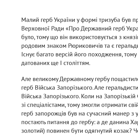
Малий герб України у формі тризуба був 
Верховної Ради «Про Державний герб Украї
було, тому що він використовується з князі
родовим знаком Рюриковичів та є гераль
Існує багато версій його походження, тому
датованих ще I століттям.
Але великому Державному гербу пощастило 
герб Війська Запорізького. Але геральдист
Війська Запорізького. Коли на Запорізькій 
зі спеціалістами, тому змогли отримати сві
герб запорожців був на сучасний манер з у
постають питання до гербу: а де данина Ха
золотий) повинен бути одягнутий козак? Ч