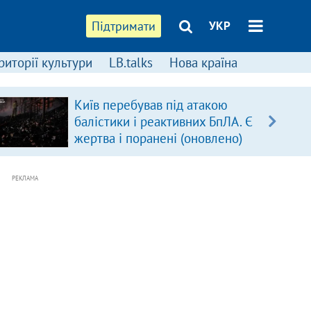
Підтримати
УКР
риторії культури
LB.talks
Нова країна
Київ перебував під атакою
балістики і реактивних БпЛА. Є
жертва і поранені (оновлено)
РЕКЛАМА