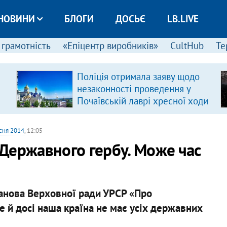
НОВИНИ
БЛОГИ
ДОСЬЄ
LB.LIVE
 грамотність
«Епіцентр виробників»
CultHub
Те
Поліція отримала заяву щодо
незаконності проведення у
Почаївській лаврі хресної ходи
сня 2014
, 12:05
о Державного гербу. Може час
танова Верховної ради УРСР «Про
ле й досі наша країна не має усіх державних