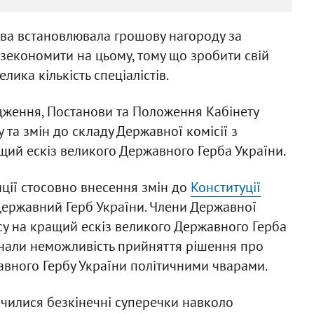
ва встановлювала грошову нагороду за
 зекономити на цьому, тому що зробити свій
ика кількість спеціалістів.
ження, Постанови та Положення Кабінету
 та змін до складу Державної комісії з
щий ескіз великого Державного Герба України.
ції стосовно внесення змін до
Конституції
ержавний Герб України. Члени Державної
рсу на кращий ескіз великого Державного Герба
ачали неможливість прийняття рішення про
авного Гербу України політичними чварами.
очилися безкінечні суперечки навколо