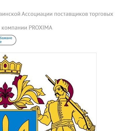
раинской Ассоциации поставщиков торговых
й компании PROXIMA
 бажане
e