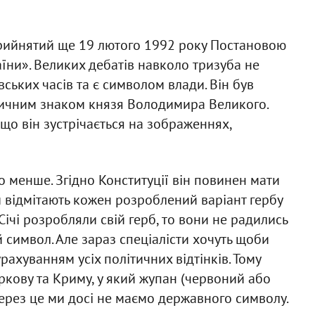
прийнятий ще 19 лютого 1992 року Постановою
ни». Великих дебатів навколо тризуба не
вських часів та є символом влади. Він був
дичним знаком князя Володимира Великого.
 що він зустрічається на зображеннях,
менше. Згідно Конституції він повинен мати
и відмітають кожен розроблений варіант гербу
Січі розробляли свій герб, то вони не радились
й символ. Але зараз спеціалісти хочуть щоби
рахуванням усіх політичних відтінків. Тому
ркову та Криму, у який жупан (червоний або
ерез це ми досі не маємо державного символу.