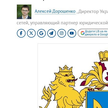
, Директор Ук
Алексей Дорошенко
сетей, управляющий партнер юридическо
Додати LB.ua як
джерело в Googl