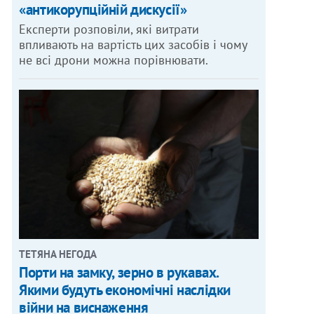
«антикорупційній дискусії»
Експерти розповіли, які витрати
впливають на вартість цих засобів і чому
не всі дрони можна порівнювати.
ТЕТЯНА НЕГОДА
Порти на замку, зерно в рукавах.
Якими будуть економічні наслідки
війни на виснаження