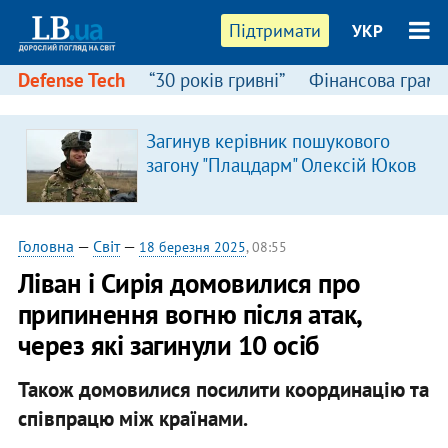
Підтримати
УКР
Defense Tech
“30 років гривні”
Фінансова грамо
Загинув керівник пошукового
загону "Плацдарм" Олексій Юков
Головна
—
Світ
—
18 березня 2025
, 08:55
Ліван і Сирія домовилися про
припинення вогню після атак,
через які загинули 10 осіб
Також домовилися посилити координацію та
співпрацю між країнами.