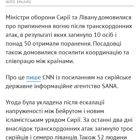
ФОТО: EPA/UPG
Міністри оборони Сирії та Лівану домовилися
про припинення вогню після транскордонних
атак, в результаті яких загинуло 10 осіб і
понад 50 отримали поранення. Посадовці
також домовилися посилити координацію та
співпрацю між країнами.
Про це
пише
CNN із посиланням на сирійське
державне інформаційне агентство SANA.
Угода була укладена після ескалації
напруженості між Бейрутом і новим
ісламістським урядом Сирії. За останні два дні
внаслідок транскордонних атак загинуло троє
сирійців і семеро ліванців. Також 52 людини