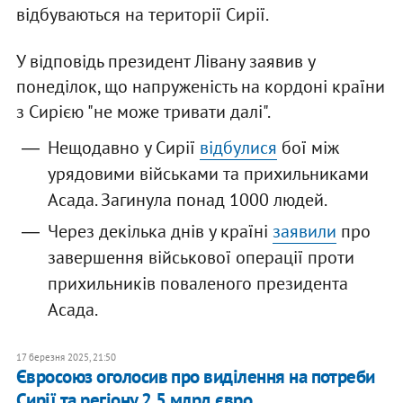
відбуваються на території Сирії.
У відповідь президент Лівану заявив у
понеділок, що напруженість на кордоні країни
з Сирією "не може тривати далі".
Нещодавно у Сирії
відбулися
бої між
урядовими військами та прихильниками
Асада. Загинула понад 1000 людей.
Через декілька днів у країні
заявили
про
завершення військової операції проти
прихильників поваленого президента
Асада.
17 березня 2025, 21:50
Євросоюз оголосив про виділення на потреби
Сирії та регіону 2,5 млрд євро