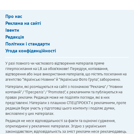
Про нас
Реклама на сайті
Івенти
Редакція
Політики і стандарти
Угода конфіденційності
У разі повного чи часткового відтворення матеріалів пряме
гіперпосилання на LB.ua обов'язкове! Передрук, копіювання,
відтворення або інше використання матеріалів, що містять посилання на
агентство "Українськi Новини" й "Українська Фото Група", заборонено.
Матеріали, які розміщуються на сайті з позначкою "Реклама" / "Новини
компаній" / "Пресреліз" / "Promoted", є рекламними та публікуються на
правах реклами. Редакція може не поділяти погляди, які в них
представлені. Матеріали з плашкою СПЕЦПРОЄКТ є рекламними, проте
редакція бере участь у підготовці цього контенту і поділяє думки,
висловлені у цих матеріалах.
Редакція не несе відповідальності за факти та оціночні судження,
оприлюднені у рекламних матеріалах. Згідно з українським
законодавством, відповідальність за зміст реклами несе рекламодавець.