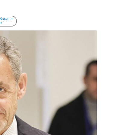
 бажане
e