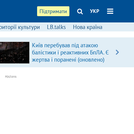
Підтримати
УКР
риторії культури
LB.talks
Нова країна
Київ перебував під атакою
балістики і реактивних БпЛА. Є
жертва і поранені (оновлено)
РЕКЛАМА