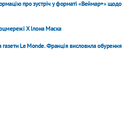
рмацію про зустріч у форматі «Веймар+» щодо
соцмережі Х Ілона Маска
а газети Le Monde. Франція висловила обурення