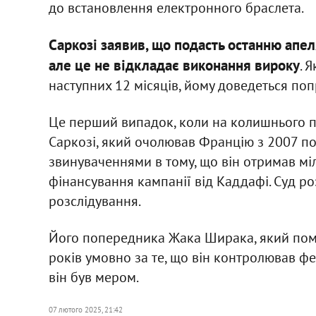
до встановлення електронного браслета.
Саркозі заявив, що подасть останню апе
але це не відкладає виконання вироку
. 
наступних 12 місяців, йому доведеться поп
Це перший випадок, коли на колишнього п
Саркозі, який очолював Францію з 2007 по 
звинуваченнями в тому, що він отримав мі
фінансування кампанії від Каддафі. Суд р
розслідування.
Його попередника Жака Ширака, який помер
років умовно за те, що він контролював ф
він був мером.
07 лютого 2025, 21:42