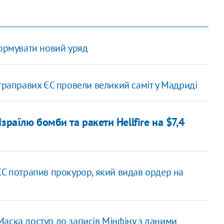
формувати новий уряд
траправих ЄС провели великий саміт у Мадриді
раїлю бомби та ракети Hellfire на $7,4
КС потрапив прокурор, який видав ордер на
аска доступ до записів Мінфіну з даними