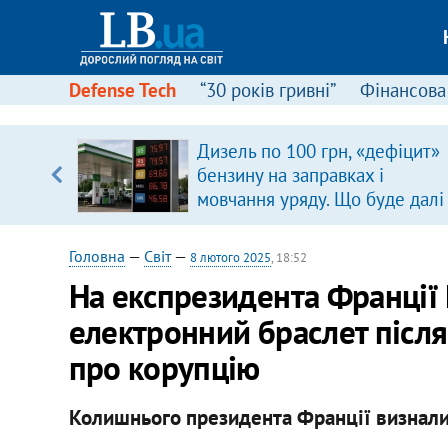
Defense Tech
“30 років гривні”
Фінансова
Дизель по 100 грн, «дефіцит»
, є
бензину на заправках і
мовчання уряду. Що буде далі
цінами на пальне?
Головна
—
Світ
—
8 лютого 2025
, 18:52
На експрезидента Франції 
електронний браслет після
про корупцію
Колишнього президента Франції визнали 