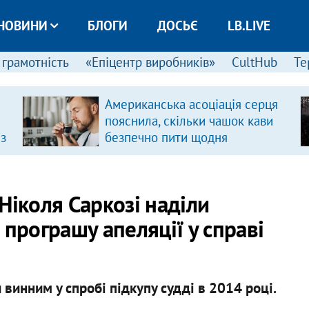
НОВИНИ
БЛОГИ
ДОСЬЄ
LB.LIVE
 грамотність
«Епіцентр виробників»
CultHub
Те
Американська асоціація серця
пояснила, скільки чашок кави
 з
безпечно пити щодня
Ніколя Саркозі наділи
 програшу апеляції у справі
винним у спробі підкупу судді в 2014 році.