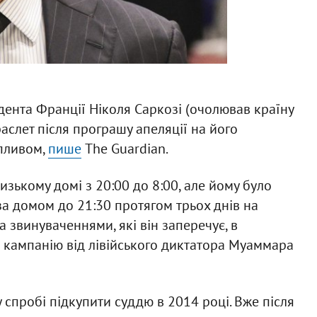
дента Франції Ніколя Саркозі (очолював країну
аслет після програшу апеляції на його
пливом,
пише
The Guardian.
зькому домі з 20:00 до 8:00, але йому було
а домом до 21:30 протягом трьох днів на
а звинуваченнями, які він заперечує, в
 кампанію від лівійського диктатора Муаммара
 спробі підкупити суддю в 2014 році. Вже після