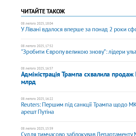
ЧИТАЙТЕ ТАКОЖ
08 лютого 2025, 18:04
У Лівані вдалося вперше за понад 2 роки с
08 лютого 2025, 17:52
"Зробити Європу великою знову”: лідери уль
08 лютого 2025, 16:57
Адміністрація Трампа схвалила продаж Із
млрд
08 лютого 2025, 16:22
Reuters: Першим під санкції Трампа щодо М
арешт Путіна
08 лютого 2025, 15:59
Суддя тимчасово заблокував Департаменту М