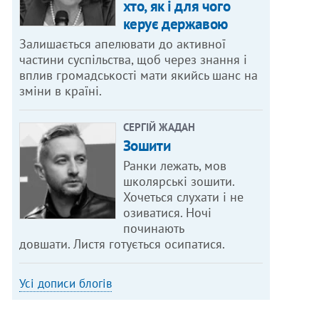
хто, як і для чого
керує державою
Залишається апелювати до активної
частини суспільства, щоб через знання і
вплив громадськості мати якийсь шанс на
зміни в країні.
СЕРГІЙ ЖАДАН
Зошити
Ранки лежать, мов
школярські зошити.
Хочеться слухати і не
озиватися. Ночі
починають
довшати. Листя готується осипатися.
Усі дописи блогів