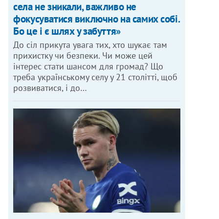
села не зникали, важливо не
фокусуватися виключно на самих собі.
Бо це і є шлях у забуття»
До сіл прикута увага тих, хто шукає там
прихистку чи безпеки. Чи може цей
інтерес стати шансом для громад? Що
треба українському селу у 21 столітті, щоб
розвиватися, і до…