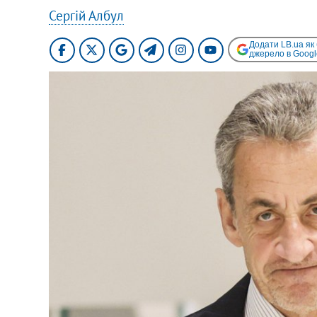
Сергій Албул
Додати LB.ua як
джерело в Googl